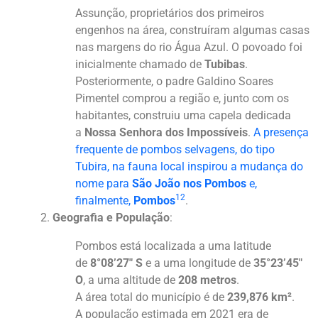
Assunção, proprietários dos primeiros
engenhos na área, construíram algumas casas
nas margens do rio Água Azul. O povoado foi
inicialmente chamado de
Tubibas
.
Posteriormente, o padre Galdino Soares
Pimentel comprou a região e, junto com os
habitantes, construiu uma capela dedicada
a
Nossa Senhora dos Impossíveis
.
A presença
frequente de pombos selvagens, do tipo
Tubira, na fauna local inspirou a mudança do
nome para
São João nos Pombos
e,
1
2
finalmente,
Pombos
.
Geografia e População
:
Pombos está localizada a uma latitude
de
8°08’27″ S
e a uma longitude de
35°23’45″
O
, a uma altitude de
208 metros
.
A área total do município é de
239,876 km²
.
A população estimada em 2021 era de