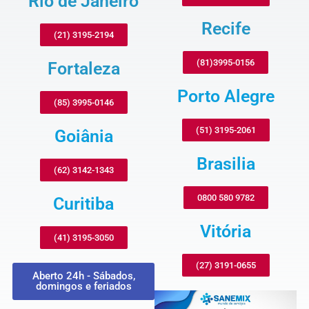
Rio de Janeiro
Recife
(21) 3195-2194
(81)3995-0156
Fortaleza
Porto Alegre
(85) 3995-0146
(51) 3195-2061
Goiânia
Brasilia
(62) 3142-1343
0800 580 9782
Curitiba
Vitória
(41) 3195-3050
(27) 3191-0655
Aberto 24h - Sábados,
domingos e feriados