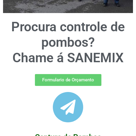
Procura controle de
Controle de Pombos -
Profissional
pombos?
Proteção máxima para pessoas,
Chame á SANEMIX
alimentos, produtos e ambientes
0800 711 7000
Formulario de Orçamento