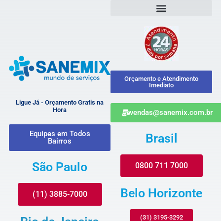
Orçamento e Atendimento
Imediato
Ligue Já - Orçamento Gratis na
Hora
vendas@sanemix.com.br
Equipes em Todos
Brasil
Bairros
São Paulo
0800 711 7000
Belo Horizonte
(11) 3885-7000
(31) 3195-3292