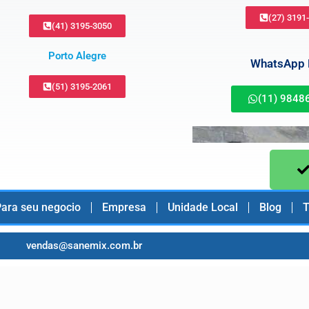
(27) 3191
(41) 3195-3050
Porto Alegre
WhatsApp B
(51) 3195-2061
(11) 9848
ara seu negocio
Empresa
Unidade Local
Blog
T
vendas@sanemix.com.br