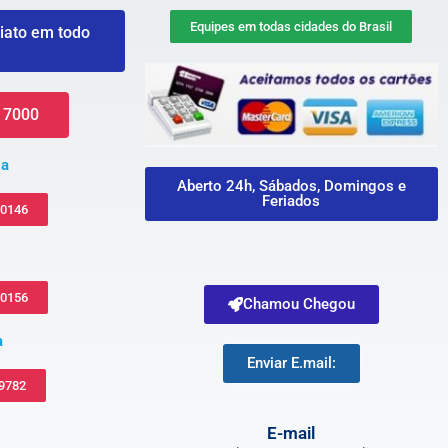
Equipes em todas cidades do Brasil
iato em todo
 7000
za
Aberto 24h, Sábados, Domingos e
Feriados
-0146
-0156
Chamou Chegou
a
Enviar E.mail:
 9782
E-mail