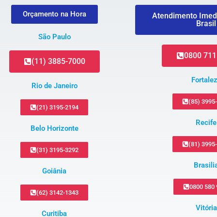
Orçamento na Hora
Atendimento Imed
Brasil
São Paulo
0800 711
(11) 3885-7000
Fortale
Rio de Janeiro
(85) 3995
(21) 3195-2194
Recife
Belo Horizonte
(81) 3995
(31) 3195-3292
Brasili
Goiânia
0800 580
(62) 3142-1343
Vitória
Curitiba