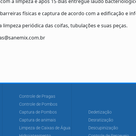
 com a limpeza e após 15 dias entregue laudo bacteriológico
rreiras físicas e captura de acordo com a edificação e inf
 limpeza periódica das coifas, tubulações e suas peças.
as@sanemix.com.br
Controle de Pragas
Controle de Pombos
Captura de Pombos
Dedetização
Captura de animais
Desratização
Limpeza de Caixas de Água
Descupinização
Hidrojateamento
Controle de Percevejo