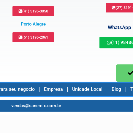
(27) 3191
(41) 3195-3050
Porto Alegre
WhatsApp B
(51) 3195-2061
(11) 9848
ara seu negocio
Empresa
Unidade Local
Blog
T
vendas@sanemix.com.br