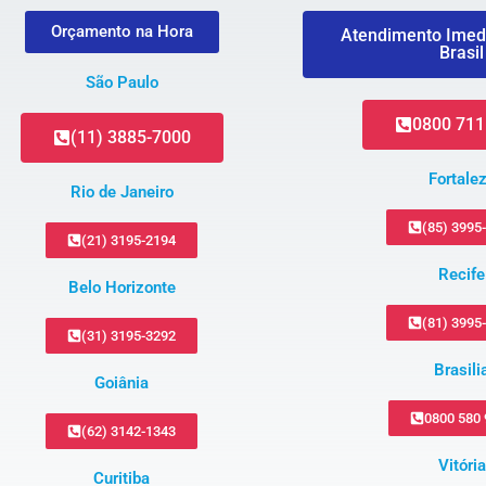
Orçamento na Hora
Atendimento Imed
Brasil
São Paulo
0800 711
(11) 3885-7000
Fortale
Rio de Janeiro
(85) 3995
(21) 3195-2194
Recife
Belo Horizonte
(81) 3995
(31) 3195-3292
Brasili
Goiânia
0800 580
(62) 3142-1343
Vitória
Curitiba