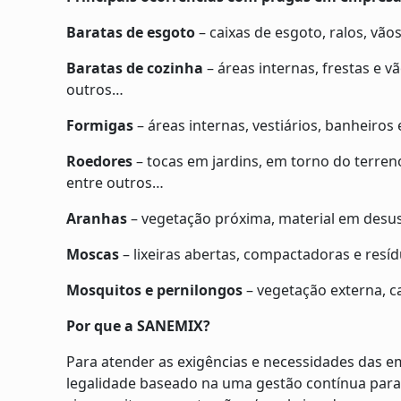
Baratas de esgoto
– caixas de esgoto, ralos, vão
Baratas de cozinha
– áreas internas, frestas e v
outros…
Formigas
– áreas internas, vestiários, banheiros 
Roedores
– tocas em jardins, em torno do terren
entre outros…
Aranhas
– vegetação próxima, material em desuso
Moscas
– lixeiras abertas, compactadoras e resí
Mosquitos e pernilongos
– vegetação externa, c
Por que a SANEMIX?
Para atender as exigências e necessidades das e
legalidade baseado na uma gestão contínua para