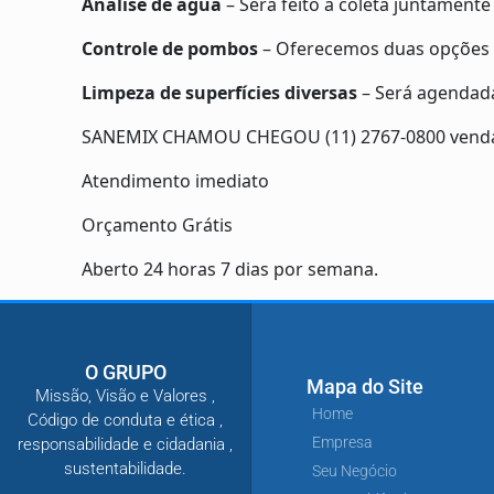
Analise de água
– Será feito a coleta juntamente
Controle de pombos
– Oferecemos duas opções ba
Limpeza de superfícies diversas
– Será agendada
SANEMIX CHAMOU CHEGOU (11) 2767-0800 vend
Atendimento imediato
Orçamento Grátis
Aberto 24 horas 7 dias por semana.
O GRUPO
Mapa do Site
Missão, Visão e Valores ,
Home
Código de conduta e ética ,
Empresa
responsabilidade e cidadania ,
sustentabilidade.
Seu Negócio