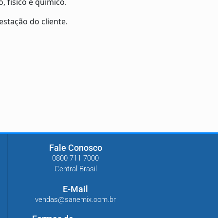
, físico e químico.
estação do cliente.
Fale Conosco
0800 711 7000
Central Brasil
E-Mail
vendas@sanemix.com.br