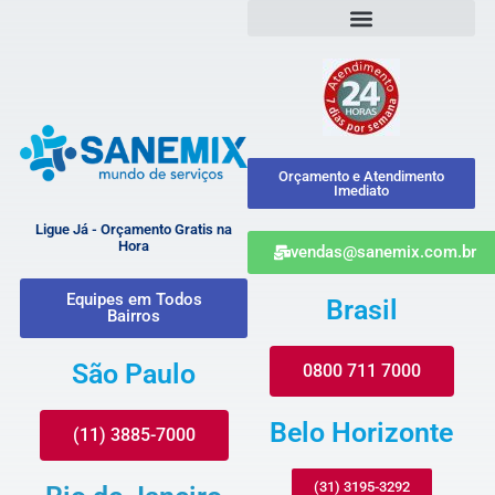
Orçamento e Atendimento
Imediato
Ligue Já - Orçamento Gratis na
Hora
vendas@sanemix.com.br
Equipes em Todos
Brasil
Bairros
São Paulo
0800 711 7000
Belo Horizonte
(11) 3885-7000
(31) 3195-3292