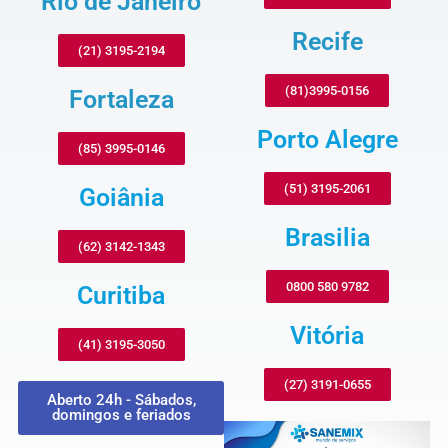
Rio de Janeiro
Recife
(21) 3195-2194
(81)3995-0156
Fortaleza
Porto Alegre
(85) 3995-0146
(51) 3195-2061
Goiânia
Brasilia
(62) 3142-1343
0800 580 9782
Curitiba
Vitória
(41) 3195-3050
(27) 3191-0655
Aberto 24h - Sábados,
domingos e feriados