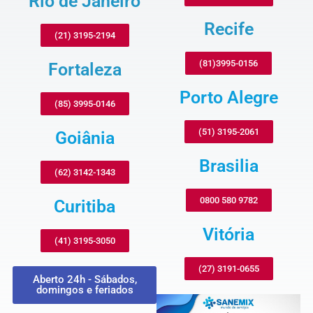
Rio de Janeiro
Recife
(21) 3195-2194
(81)3995-0156
Fortaleza
Porto Alegre
(85) 3995-0146
(51) 3195-2061
Goiânia
Brasilia
(62) 3142-1343
0800 580 9782
Curitiba
Vitória
(41) 3195-3050
(27) 3191-0655
Aberto 24h - Sábados,
domingos e feriados