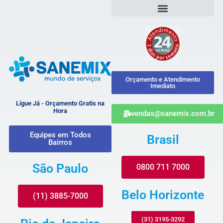
Orçamento e Atendimento
Imediato
Ligue Já - Orçamento Gratis na
Hora
vendas@sanemix.com.br
Equipes em Todos
Brasil
Bairros
São Paulo
0800 711 7000
Belo Horizonte
(11) 3885-7000
(31) 3195-3292