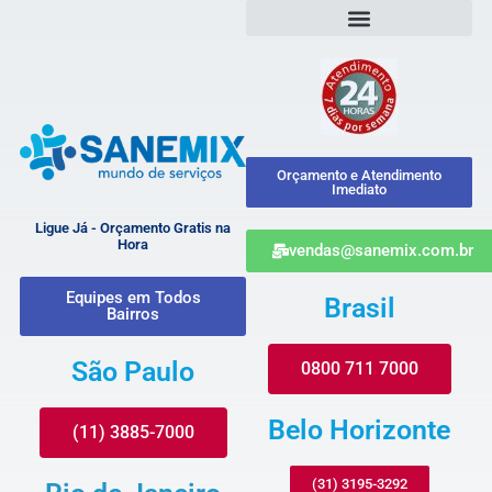
Orçamento e Atendimento
Imediato
Ligue Já - Orçamento Gratis na
Hora
vendas@sanemix.com.br
Equipes em Todos
Brasil
Bairros
São Paulo
0800 711 7000
Belo Horizonte
(11) 3885-7000
(31) 3195-3292