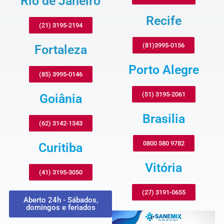
Rio de Janeiro
Recife
(21) 3195-2194
(81)3995-0156
Fortaleza
Porto Alegre
(85) 3995-0146
(51) 3195-2061
Goiânia
Brasilia
(62) 3142-1343
0800 580 9782
Curitiba
Vitória
(41) 3195-3050
(27) 3191-0655
Aberto 24h - Sábados,
domingos e feriados