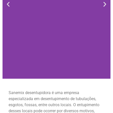
Desentupidora -
Sanemix desentupidora é uma empresa
Profissional
especializada em desentupimento de tubulações,
esgotos, fossas, entre outros locais. O entupimento
Encanadores mestres em qualquer grau
desses locais pode ocorrer por diversos motivos,
de dificuldade. Entupiu? Nós