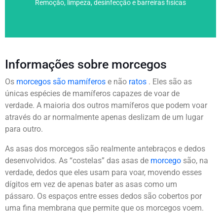
Remoção, limpeza, desinfecção e barreiras fisicas
Controle de morcegos por captura e
Informações sobre morcegos
Os
morcegos são mamíferos
e não
ratos
. Eles são as
únicas espécies de mamíferos capazes de voar de
verdade. A maioria dos outros mamíferos que podem voar
através do ar normalmente apenas deslizam de um lugar
para outro.
As asas dos morcegos são realmente antebraços e dedos
desenvolvidos. As “costelas” das asas de
morcego
são, na
verdade, dedos que eles usam para voar, movendo esses
dígitos em vez de apenas bater as asas como um
pássaro. Os espaços entre esses dedos são cobertos por
uma fina membrana que permite que os morcegos voem.