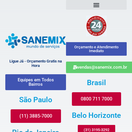
Orçamento e Atendimento
Imediato
Ligue Já - Orçamento Gratis na
Hora
vendas@sanemix.com.br
Equipes em Todos
Brasil
Bairros
São Paulo
0800 711 7000
Belo Horizonte
(11) 3885-7000
(31) 3195-3292