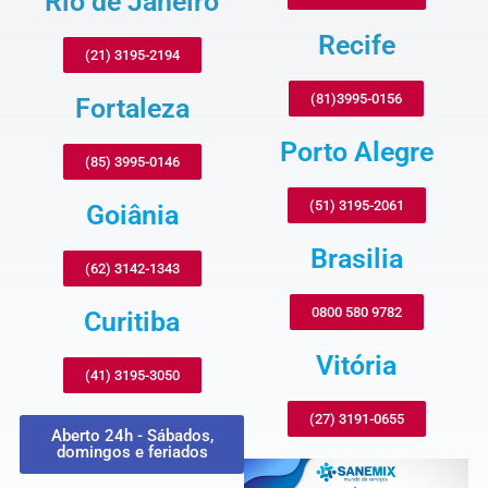
Rio de Janeiro
Recife
(21) 3195-2194
(81)3995-0156
Fortaleza
Porto Alegre
(85) 3995-0146
(51) 3195-2061
Goiânia
Brasilia
(62) 3142-1343
0800 580 9782
Curitiba
Vitória
(41) 3195-3050
(27) 3191-0655
Aberto 24h - Sábados,
domingos e feriados