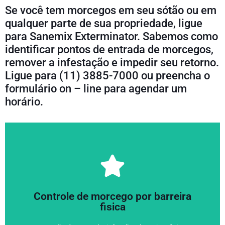
Se você tem morcegos em seu sótão ou em
qualquer parte de sua propriedade, ligue
para Sanemix Exterminator. Sabemos como
identificar pontos de entrada de morcegos,
remover a infestação e impedir seu retorno.
Ligue para (11) 3885-7000 ou preencha o
formulário on – line para agendar um
horário.
Ligue Já 3885-7000
identificação, relatórios e soltura em local apropriado
Controle de morcego por barreira
Remoção através de atrativos e gaiolas de captura,
fisica
manejo