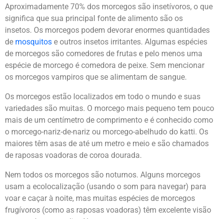
Aproximadamente 70% dos morcegos são insetívoros, o que
significa que sua principal fonte de alimento são os
insetos. Os morcegos podem devorar enormes quantidades
de
mosquitos
e outros insetos irritantes. Algumas espécies
de morcegos são comedores de frutas e pelo menos uma
espécie de morcego é comedora de peixe. Sem mencionar
os morcegos vampiros que se alimentam de sangue.
Os morcegos estão localizados em todo o mundo e suas
variedades são muitas. O morcego mais pequeno tem pouco
mais de um centímetro de comprimento e é conhecido como
o morcego-nariz-de-nariz ou morcego-abelhudo do katti. Os
maiores têm asas de até um metro e meio e são chamados
de raposas voadoras de coroa dourada.
Nem todos os morcegos são noturnos. Alguns morcegos
usam a ecolocalização (usando o som para navegar) para
voar e caçar à noite, mas muitas espécies de morcegos
frugívoros (como as raposas voadoras) têm excelente visão