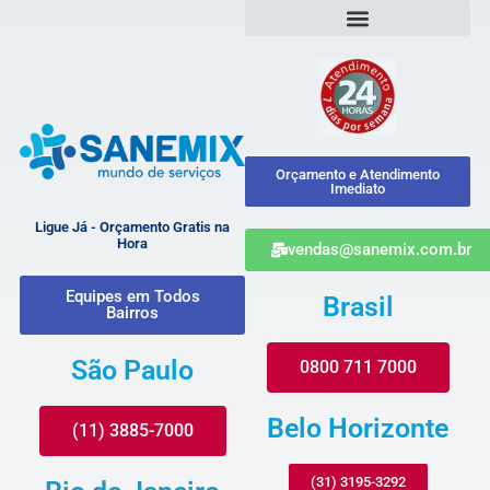
Orçamento e Atendimento
Imediato
Ligue Já - Orçamento Gratis na
Hora
vendas@sanemix.com.br
Equipes em Todos
Brasil
Bairros
São Paulo
0800 711 7000
Belo Horizonte
(11) 3885-7000
(31) 3195-3292