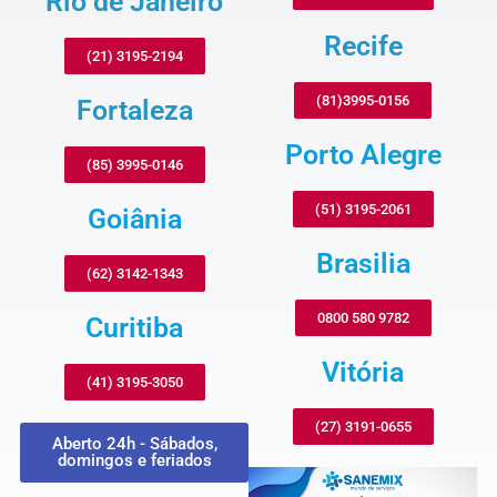
Rio de Janeiro
Recife
(21) 3195-2194
(81)3995-0156
Fortaleza
Porto Alegre
(85) 3995-0146
(51) 3195-2061
Goiânia
Brasilia
(62) 3142-1343
0800 580 9782
Curitiba
Vitória
(41) 3195-3050
(27) 3191-0655
Aberto 24h - Sábados,
domingos e feriados