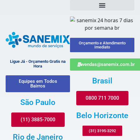
Orçamento e Atendimento
Imediato
Ligue Já - Orçamento Gratis na
vendas@sanemix.com.br
Hora
Brasil
Equipes em Todos
Bairros
0800 711 7000
São Paulo
Belo Horizonte
(11) 3885-7000
(31) 3195-3292
Rio de Janeiro