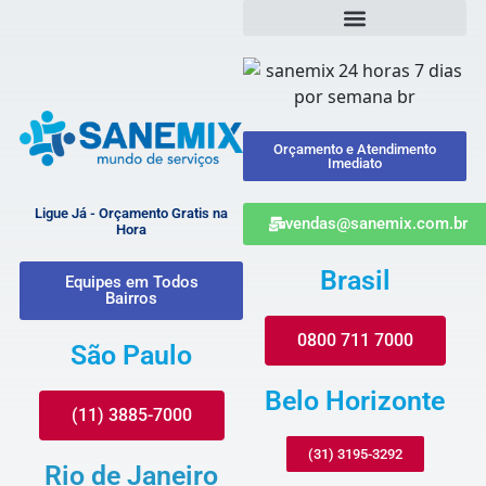
Orçamento e Atendimento
Imediato
Ligue Já - Orçamento Gratis na
vendas@sanemix.com.br
Hora
Brasil
Equipes em Todos
Bairros
0800 711 7000
São Paulo
Belo Horizonte
(11) 3885-7000
(31) 3195-3292
Rio de Janeiro