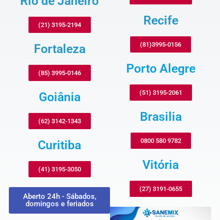
Rio de Janeiro
Recife
(21) 3195-2194
(81)3995-0156
Fortaleza
Porto Alegre
(85) 3995-0146
(51) 3195-2061
Goiânia
Brasilia
(62) 3142-1343
0800 580 9782
Curitiba
Vitória
(41) 3195-3050
(27) 3191-0655
Aberto 24h - Sábados,
domingos e feriados