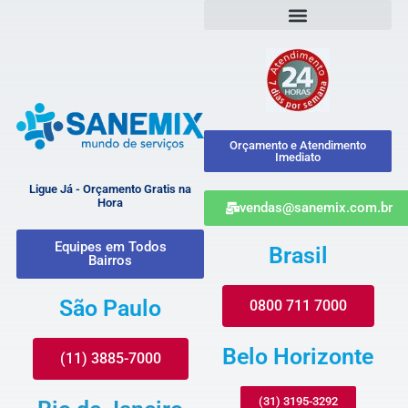
Orçamento e Atendimento
Imediato
Ligue Já - Orçamento Gratis na
Hora
vendas@sanemix.com.br
Equipes em Todos
Brasil
Bairros
São Paulo
0800 711 7000
Belo Horizonte
(11) 3885-7000
(31) 3195-3292