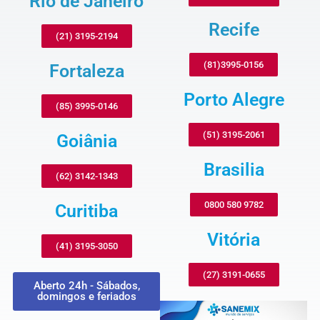
Rio de Janeiro
Recife
(21) 3195-2194
(81)3995-0156
Fortaleza
Porto Alegre
(85) 3995-0146
(51) 3195-2061
Goiânia
Brasilia
(62) 3142-1343
0800 580 9782
Curitiba
Vitória
(41) 3195-3050
(27) 3191-0655
Aberto 24h - Sábados,
domingos e feriados