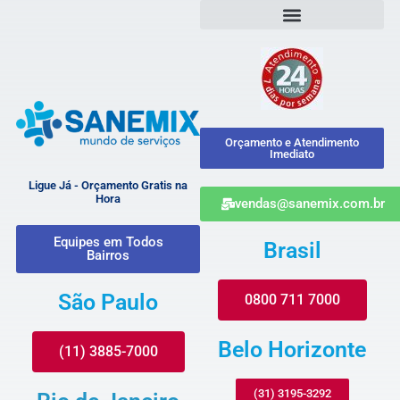
Orçamento e Atendimento
Imediato
Ligue Já - Orçamento Gratis na
Hora
vendas@sanemix.com.br
Equipes em Todos
Brasil
Bairros
São Paulo
0800 711 7000
Belo Horizonte
(11) 3885-7000
(31) 3195-3292