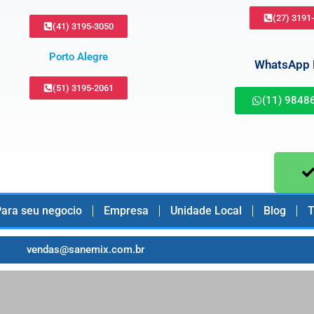
(27) 3191
(41) 3195-3050
Porto Alegre
WhatsApp B
(51) 3195-2061
(11) 9848
ara seu negocio
Empresa
Unidade Local
Blog
T
vendas@sanemix.com.br