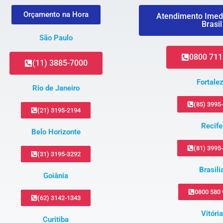
Orçamento na Hora
Atendimento Imed
Brasil
São Paulo
0800 711
(11) 3885-7000
Fortale
Rio de Janeiro
(85) 3995
(21) 3195-2194
Recife
Belo Horizonte
(81) 3995
(31) 3195-3292
Brasili
Goiânia
0800 580
(62) 3142-1343
Vitória
Curitiba