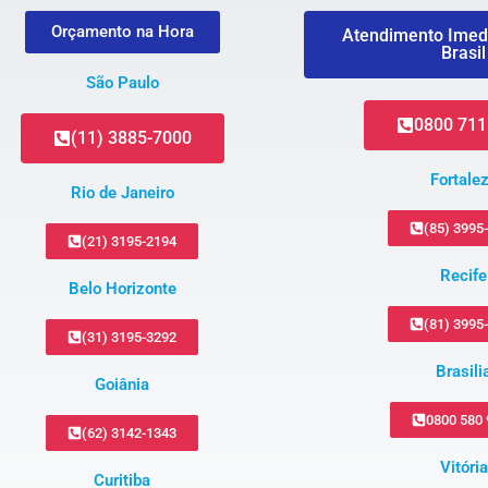
Orçamento na Hora
Atendimento Imed
Brasil
São Paulo
0800 711
(11) 3885-7000
Fortale
Rio de Janeiro
(85) 3995
(21) 3195-2194
Recife
Belo Horizonte
(81) 3995
(31) 3195-3292
Brasili
Goiânia
0800 580
(62) 3142-1343
Vitória
Curitiba