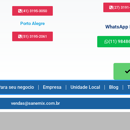
(27) 3191
(41) 3195-3050
Porto Alegre
WhatsApp B
(51) 3195-2061
(11) 9848
ara seu negocio
Empresa
Unidade Local
Blog
T
vendas@sanemix.com.br