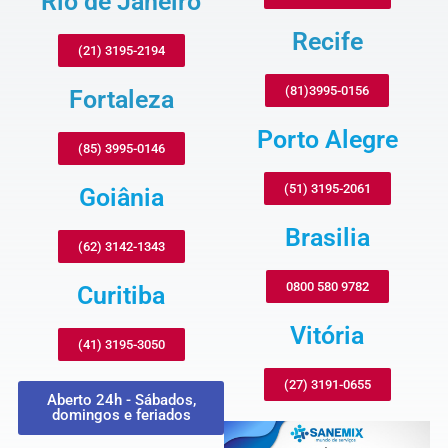
Rio de Janeiro
Recife
(21) 3195-2194
(81)3995-0156
Fortaleza
Porto Alegre
(85) 3995-0146
(51) 3195-2061
Goiânia
Brasilia
(62) 3142-1343
0800 580 9782
Curitiba
Vitória
(41) 3195-3050
(27) 3191-0655
Aberto 24h - Sábados,
domingos e feriados