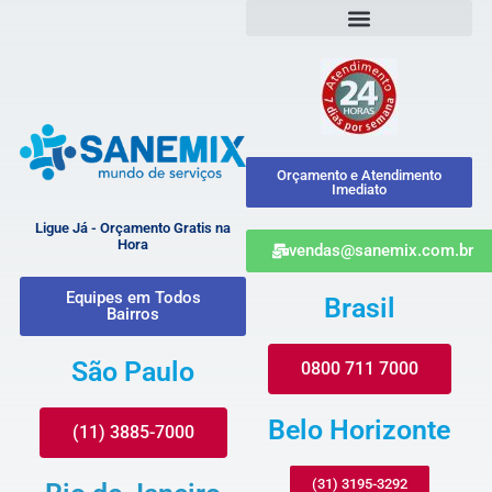
Orçamento e Atendimento
Imediato
Ligue Já - Orçamento Gratis na
Hora
vendas@sanemix.com.br
Equipes em Todos
Brasil
Bairros
São Paulo
0800 711 7000
Belo Horizonte
(11) 3885-7000
(31) 3195-3292