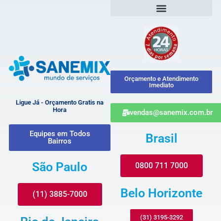
Orçamento e Atendimento
Imediato
Ligue Já - Orçamento Gratis na
Hora
vendas@sanemix.com.br
Equipes em Todos
Brasil
Bairros
São Paulo
0800 711 7000
Belo Horizonte
(11) 3885-7000
(31) 3195-3292