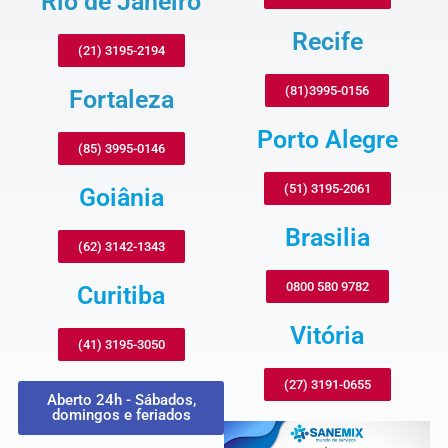
Rio de Janeiro
Recife
(21) 3195-2194
(81)3995-0156
Fortaleza
Porto Alegre
(85) 3995-0146
(51) 3195-2061
Goiânia
Brasilia
(62) 3142-1343
0800 580 9782
Curitiba
Vitória
(41) 3195-3050
(27) 3191-0655
Aberto 24h - Sábados,
domingos e feriados