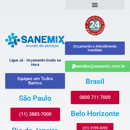
Orçamento e Atendimento
Imediato
Ligue Já - Orçamento Gratis na
Hora
vendas@sanemix.com.br
Equipes em Todos
Brasil
Bairros
São Paulo
0800 711 7000
Belo Horizonte
(11) 3885-7000
(31) 3195-3292