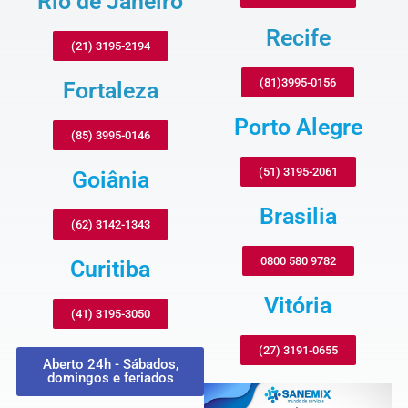
Rio de Janeiro
Recife
(21) 3195-2194
(81)3995-0156
Fortaleza
Porto Alegre
(85) 3995-0146
(51) 3195-2061
Goiânia
Brasilia
(62) 3142-1343
0800 580 9782
Curitiba
Vitória
(41) 3195-3050
(27) 3191-0655
Aberto 24h - Sábados,
domingos e feriados