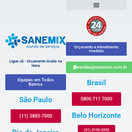
Orçamento e Atendimento
Imediato
Ligue Já - Orçamento Gratis na
Hora
vendas@sanemix.com.br
Equipes em Todos
Brasil
Bairros
São Paulo
0800 711 7000
Belo Horizonte
(11) 3885-7000
(31) 3195-3292