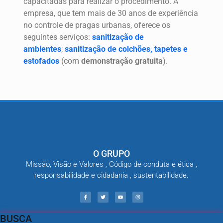
capacitadas para realizar o procedimento. A
empresa, que tem mais de 30 anos de experiência
no controle de pragas urbanas, oferece os
seguintes serviços:
sanitização de
ambientes
;
sanitização de colchões, tapetes e
estofados
(com
demonstração gratuita
).
O GRUPO
Missão, Visão e Valores , Código de conduta e ética ,
responsabilidade e cidadania , sustentabilidade.
BUSCA