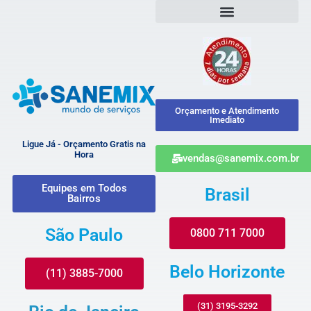
Orçamento e Atendimento
Imediato
Ligue Já - Orçamento Gratis na
Hora
vendas@sanemix.com.br
Equipes em Todos
Brasil
Bairros
São Paulo
0800 711 7000
Belo Horizonte
(11) 3885-7000
(31) 3195-3292