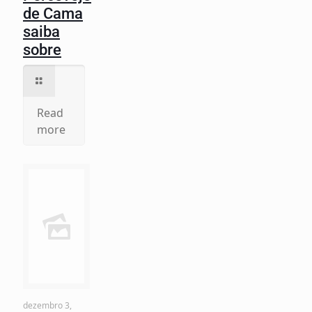
de Cama
saiba
sobre
Read
more
dezembro 3,