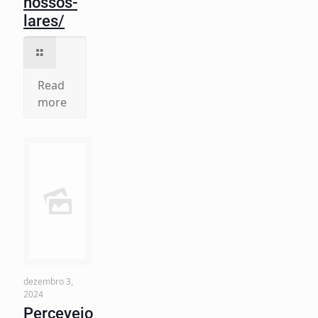
nossos-
lares/
Read
more
dezembro 3,
2024
Percevejo