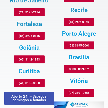
Rio de Janeiro
Recife
(21) 3195-2194
(81)3995-0156
Fortaleza
Porto Alegre
(85) 3995-0146
(51) 3195-2061
Goiânia
Brasilia
(62) 3142-1343
0800 580 9782
Curitiba
Vitória
(41) 3195-3050
(27) 3191-0655
Aberto 24h - Sábados,
domingos e feriados