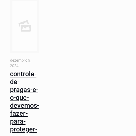
dezembro 9,
2024
controle-
de-
pragas-e-
o-que-
devemos-
fazer-
para-
proteger-