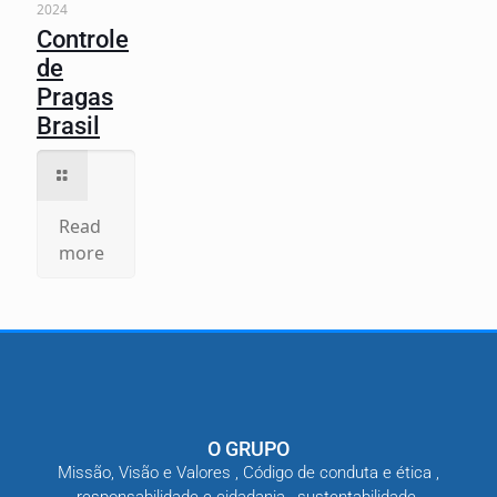
2024
Controle
de
Pragas
Brasil
Read
more
O GRUPO
Missão, Visão e Valores , Código de conduta e ética ,