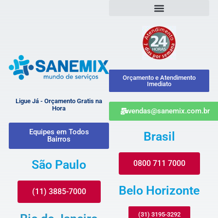
Orçamento e Atendimento
Imediato
Ligue Já - Orçamento Gratis na
Hora
vendas@sanemix.com.br
Equipes em Todos
Brasil
Bairros
São Paulo
0800 711 7000
Belo Horizonte
(11) 3885-7000
(31) 3195-3292