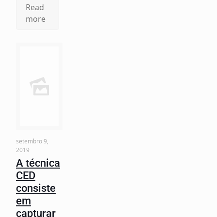
Read
more
setembro 9,
2019
A técnica
CED
consiste
em
capturar