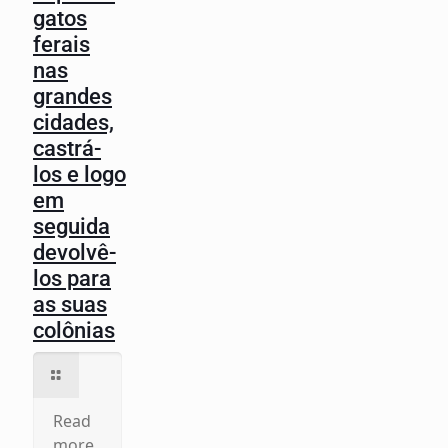
gatos
ferais
nas
grandes
cidades,
castrá-
los e logo
em
seguida
devolvê-
los para
as suas
colônias
Read
more