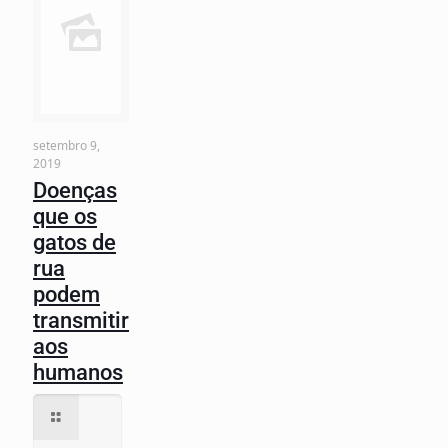
setembro 9,
2019
Doenças
que os
gatos de
rua
podem
transmitir
aos
humanos