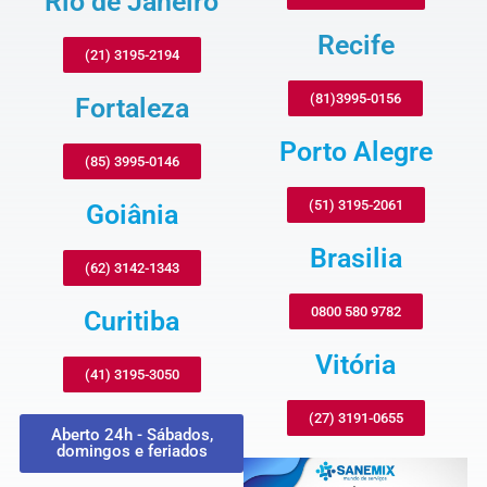
Rio de Janeiro
Recife
(21) 3195-2194
(81)3995-0156
Fortaleza
Porto Alegre
(85) 3995-0146
(51) 3195-2061
Goiânia
Brasilia
(62) 3142-1343
0800 580 9782
Curitiba
Vitória
(41) 3195-3050
(27) 3191-0655
Aberto 24h - Sábados,
domingos e feriados