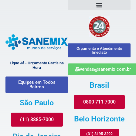
Orçamento e Atendimento
Imediato
Ligue Já - Orçamento Gratis na
Hora
vendas@sanemix.com.br
Equipes em Todos
Brasil
Bairros
São Paulo
0800 711 7000
Belo Horizonte
(11) 3885-7000
(31) 3195-3292