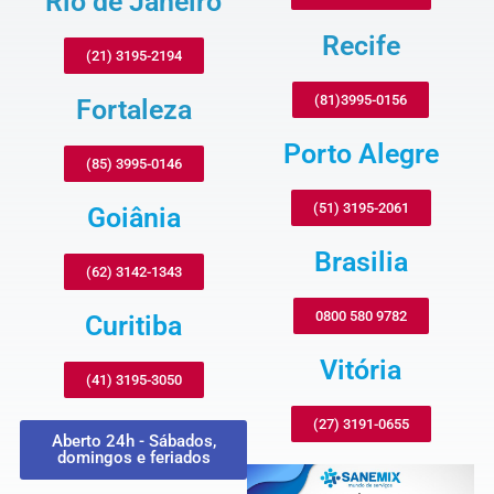
Rio de Janeiro
Recife
(21) 3195-2194
(81)3995-0156
Fortaleza
Porto Alegre
(85) 3995-0146
(51) 3195-2061
Goiânia
Brasilia
(62) 3142-1343
0800 580 9782
Curitiba
Vitória
(41) 3195-3050
(27) 3191-0655
Aberto 24h - Sábados,
domingos e feriados