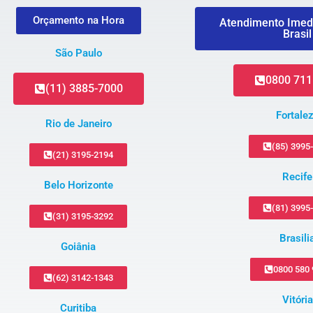
Orçamento na Hora
Atendimento Imed
Brasil
São Paulo
0800 711
(11) 3885-7000
Fortale
Rio de Janeiro
(85) 3995
(21) 3195-2194
Recife
Belo Horizonte
(81) 3995
(31) 3195-3292
Brasili
Goiânia
0800 580
(62) 3142-1343
Vitória
Curitiba