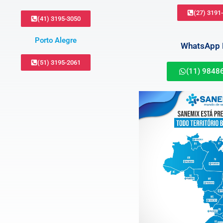
(27) 3191
(41) 3195-3050
Porto Alegre
WhatsApp B
(51) 3195-2061
(11) 9848