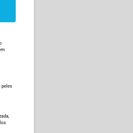
o
tem
s
 peles
zada,
los