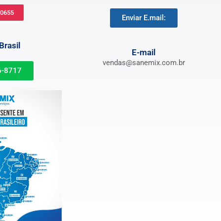
-0655
Enviar E.mail:
rasil
E-mail
vendas@sanemix.com.br
6-8717