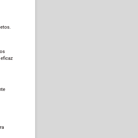
etos.
 os
eficaz
nte
ra