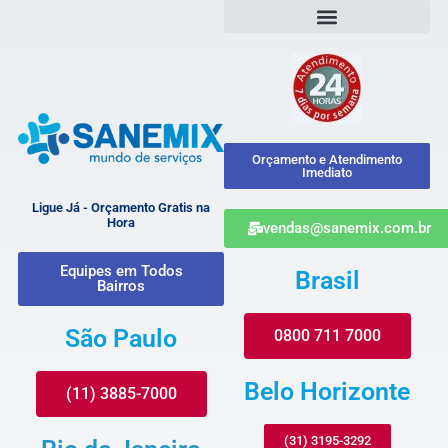
Orçamento e Atendimento
Imediato
Ligue Já - Orçamento Gratis na
Hora
vendas@sanemix.com.br
Equipes em Todos
Brasil
Bairros
São Paulo
0800 711 7000
Belo Horizonte
(11) 3885-7000
(31) 3195-3292