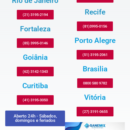
Rio de Janeiro
Recife
(21) 3195-2194
(81)3995-0156
Fortaleza
Porto Alegre
(85) 3995-0146
(51) 3195-2061
Goiânia
Brasilia
(62) 3142-1343
0800 580 9782
Curitiba
Vitória
(41) 3195-3050
(27) 3191-0655
Aberto 24h - Sábados,
domingos e feriados