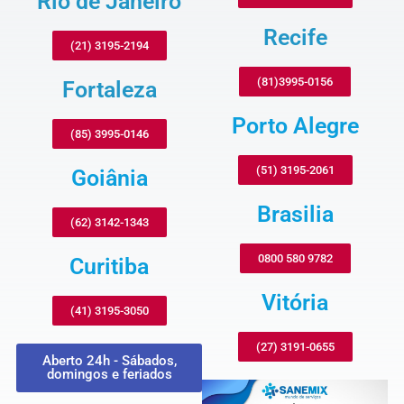
Rio de Janeiro
Recife
(21) 3195-2194
(81)3995-0156
Fortaleza
Porto Alegre
(85) 3995-0146
(51) 3195-2061
Goiânia
Brasilia
(62) 3142-1343
0800 580 9782
Curitiba
Vitória
(41) 3195-3050
(27) 3191-0655
Aberto 24h - Sábados,
domingos e feriados