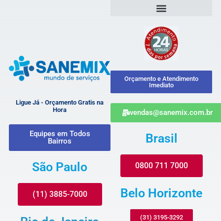
Orçamento e Atendimento
Imediato
Ligue Já - Orçamento Gratis na
Hora
vendas@sanemix.com.br
Equipes em Todos
Brasil
Bairros
São Paulo
0800 711 7000
Belo Horizonte
(11) 3885-7000
(31) 3195-3292