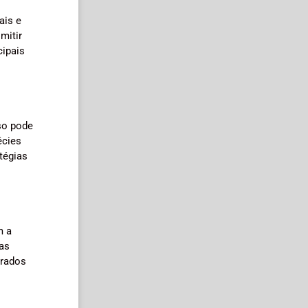
ais e
mitir
cipais
sso pode
écies
tégias
m a
das
orados