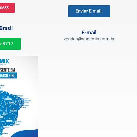
-0655
Enviar E.mail:
rasil
E-mail
vendas@sanemix.com.br
6-8717