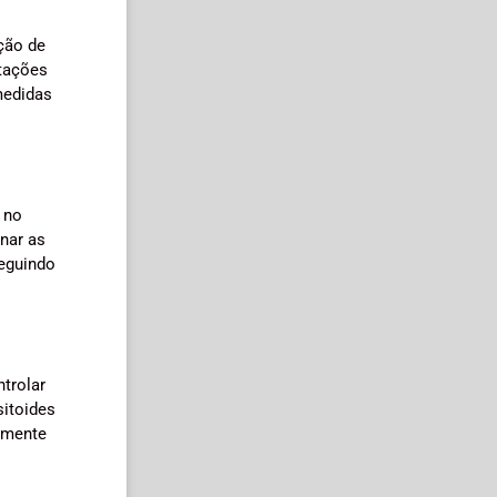
oção de
stações
medidas
 no
inar as
seguindo
ntrolar
sitoides
amente