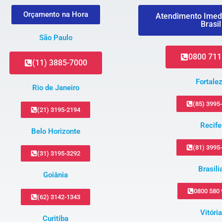
Orçamento na Hora
Atendimento Imed
Brasil
São Paulo
0800 711
(11) 3885-7000
Fortale
Rio de Janeiro
(85) 3995
(21) 3195-2194
Recife
Belo Horizonte
(81) 3995
(31) 3195-3292
Brasili
Goiânia
0800 580
(62) 3142-1343
Vitória
Curitiba