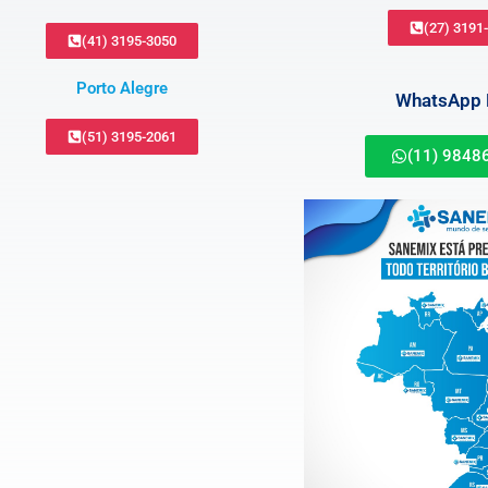
(27) 3191
(41) 3195-3050
Porto Alegre
WhatsApp B
(51) 3195-2061
(11) 9848