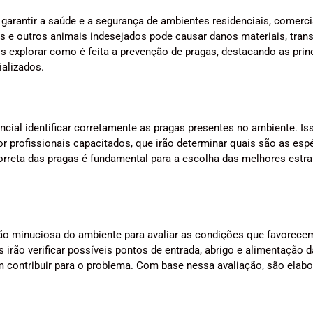
arantir a saúde e a segurança de ambientes residenciais, comerci
s e outros animais indesejados pode causar danos materiais, trans
 explorar como é feita a prevenção de pragas, destacando as prin
ializados.
ncial identificar corretamente as pragas presentes no ambiente. I
or profissionais capacitados, que irão determinar quais são as esp
 correta das pragas é fundamental para a escolha das melhores estra
ção minuciosa do ambiente para avaliar as condições que favorece
 irão verificar possíveis pontos de entrada, abrigo e alimentação 
em contribuir para o problema. Com base nessa avaliação, são elab