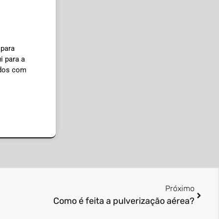
 para
i para a
idos com
Próximo
Como é feita a pulverização aérea?