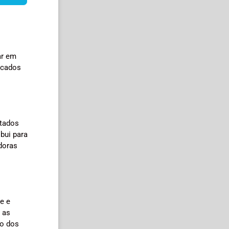
ar em
icados
ltados
bui para
doras
e e
 as
ão dos