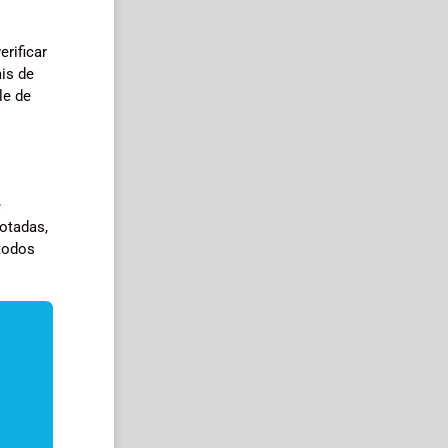
rificar
ais de
le de
é
otadas,
todos