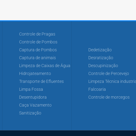
Controle de Pragas
Controle de Pombos
Captura de Pombos
Dedetização
Captura de animais
Desratização
Limpeza de Caixas de Água
Descupinização
Hidrojateamento
Controle de Percevejo
Transporte de Efluentes
Limpeza Técnica industria
Limpa Fossa
Falcoaria
Desentupidora
Controle de morcegos
Caça Vazamento
Sanitização