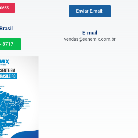
-0655
Enviar E.mail:
rasil
E-mail
vendas@sanemix.com.br
6-8717