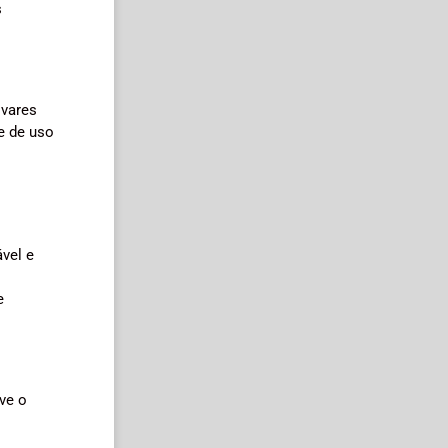
s
ivares
e de uso
vel e
e
lve o