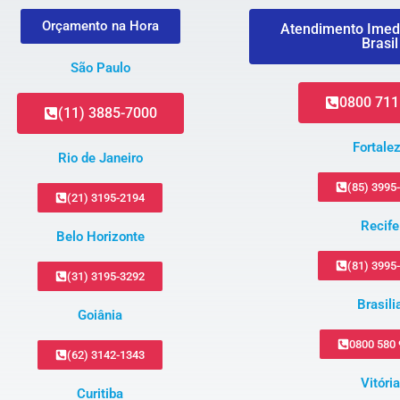
Orçamento na Hora
Atendimento Imed
Brasil
São Paulo
0800 711
(11) 3885-7000
Fortale
Rio de Janeiro
(85) 3995
(21) 3195-2194
Recife
Belo Horizonte
(81) 3995
(31) 3195-3292
Brasili
Goiânia
0800 580
(62) 3142-1343
Vitória
Curitiba