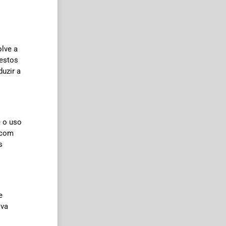
olve a
restos
duzir a
e o uso
 com
s
e
iva