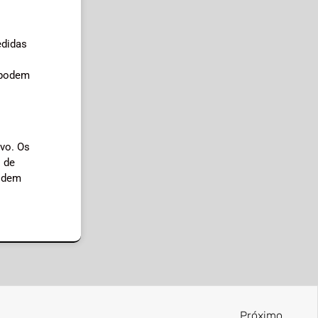
edidas
s podem
ivo. Os
o de
podem
Próximo