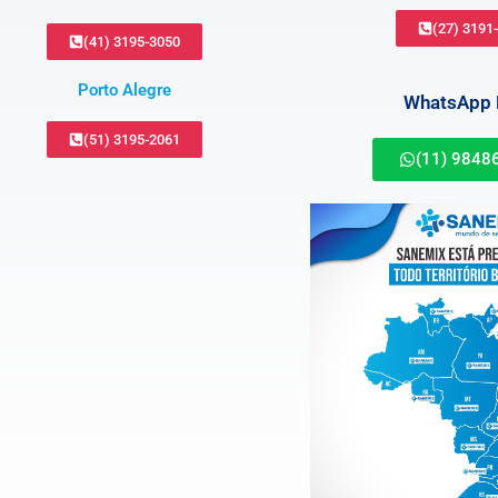
(27) 3191
(41) 3195-3050
Porto Alegre
WhatsApp B
(51) 3195-2061
(11) 9848