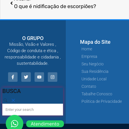
O que é nidificação de escorpiões?
O GRUPO
Mapa do Site
Missão, Visão e Valores ,
Home
Código de conduta e ética ,
Empresa
responsabilidade e cidadania ,
sustentabilidade.
Seu Negócio
Sua Residência
Unidade Local
Contato
BUSCA
Tabalhe Conosco
Politica de Privacidade
Atendimento