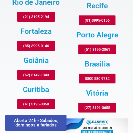
Rio de Janeiro
Recife
(21) 3195-2194
(81)3995-0156
Fortaleza
Porto Alegre
(85) 3995-0146
(51) 3195-2061
Goiânia
Brasilia
(62) 3142-1343
0800 580 9782
Curitiba
Vitória
(41) 3195-3050
(27) 3191-0655
Aberto 24h - Sábados,
domingos e feriados