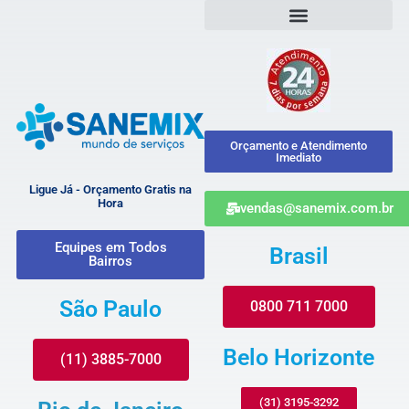
Orçamento e Atendimento
Imediato
Ligue Já - Orçamento Gratis na
Hora
vendas@sanemix.com.br
Equipes em Todos
Brasil
Bairros
São Paulo
0800 711 7000
Belo Horizonte
(11) 3885-7000
(31) 3195-3292