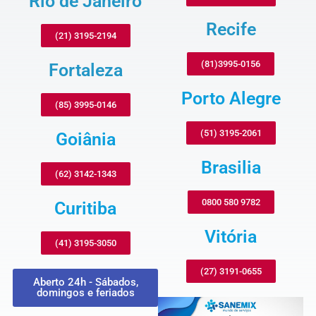
Rio de Janeiro
Recife
(21) 3195-2194
(81)3995-0156
Fortaleza
Porto Alegre
(85) 3995-0146
(51) 3195-2061
Goiânia
Brasilia
(62) 3142-1343
0800 580 9782
Curitiba
Vitória
(41) 3195-3050
(27) 3191-0655
Aberto 24h - Sábados,
domingos e feriados