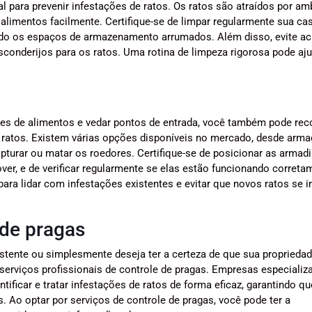
 para prevenir infestações de ratos. Os ratos são atraídos por am
alimentos facilmente. Certifique-se de limpar regularmente sua ca
do os espaços de armazenamento arrumados. Além disso, evite a
conderijos para os ratos. Uma rotina de limpeza rigorosa pode aju
es de alimentos e vedar pontos de entrada, você também pode reco
e ratos. Existem várias opções disponíveis no mercado, desde arma
pturar ou matar os roedores. Certifique-se de posicionar as armad
er, e de verificar regularmente se elas estão funcionando correta
ara lidar com infestações existentes e evitar que novos ratos se 
 de pragas
stente ou simplesmente deseja ter a certeza de que sua propriedad
r serviços profissionais de controle de pragas. Empresas especializ
ificar e tratar infestações de ratos de forma eficaz, garantindo q
 Ao optar por serviços de controle de pragas, você pode ter a