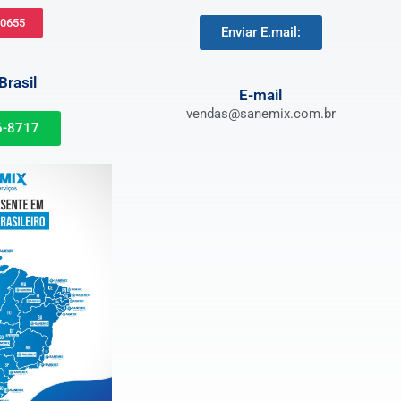
-0655
Enviar E.mail:
rasil
E-mail
vendas@sanemix.com.br
6-8717