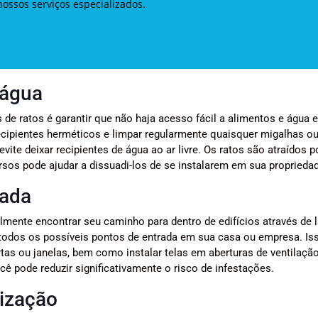
ossos serviços especializados.
 água
 de ratos é garantir que não haja acesso fácil a alimentos e água 
ecipientes herméticos e limpar regularmente quaisquer migalhas ou
te deixar recipientes de água ao ar livre. Os ratos são atraídos p
ursos pode ajudar a dissuadi-los de se instalarem em sua proprieda
rada
lmente encontrar seu caminho para dentro de edifícios através de 
r todos os possíveis pontos de entrada em sua casa ou empresa. Iss
rtas ou janelas, bem como instalar telas em aberturas de ventilaçã
ê pode reduzir significativamente o risco de infestações.
ização