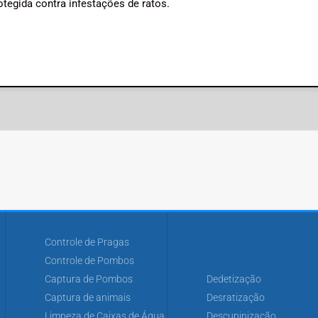
tegida contra infestações de ratos.
Controle de Pragas
Controle de Pombos
Captura de Pombos
Dedetização
Captura de animais
Desratização
Limpeza de Caixas de Água
Descupinização