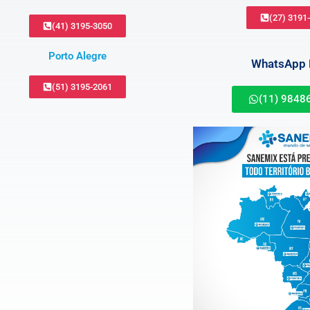
(27) 3191
(41) 3195-3050
Porto Alegre
WhatsApp B
(51) 3195-2061
(11) 9848