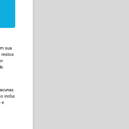
em sua
 restos
or
de.
lacunas
o inclui
o e