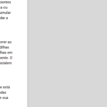
bientes
sa ou
cumular
dar a
rrer ao
dilhas
ilhas em
mente. O
instalem
e está
adas
ue sua