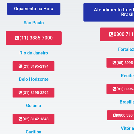
Orçamento na Hora
Atendimento Imed
Brasil
São Paulo
0800 711
(11) 3885-7000
Fortale
Rio de Janeiro
(85) 3995
(21) 3195-2194
Recife
Belo Horizonte
(81) 3995
(31) 3195-3292
Brasili
Goiânia
0800 580
(62) 3142-1343
Vitória
Curitiba