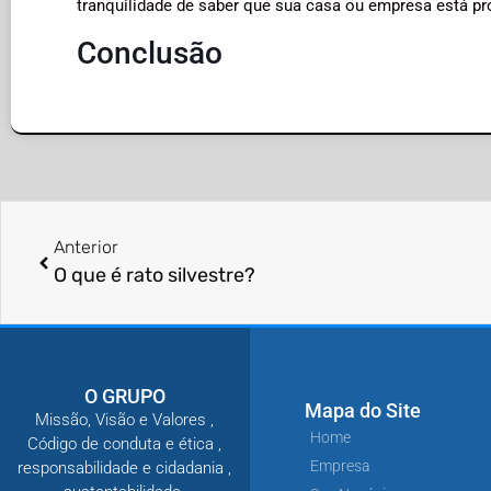
tranquilidade de saber que sua casa ou empresa está pro
Conclusão
Anterior
O que é rato silvestre?
O GRUPO
Mapa do Site
Missão, Visão e Valores ,
Home
Código de conduta e ética ,
Empresa
responsabilidade e cidadania ,