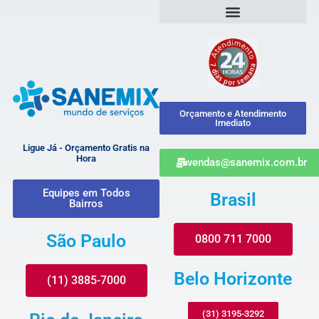
Orçamento e Atendimento
Imediato
Ligue Já - Orçamento Gratis na
Hora
vendas@sanemix.com.br
Equipes em Todos
Brasil
Bairros
São Paulo
0800 711 7000
Belo Horizonte
(11) 3885-7000
(31) 3195-3292