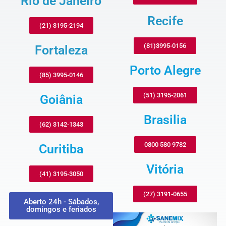
Rio de Janeiro
Recife
(21) 3195-2194
(81)3995-0156
Fortaleza
Porto Alegre
(85) 3995-0146
(51) 3195-2061
Goiânia
Brasilia
(62) 3142-1343
0800 580 9782
Curitiba
Vitória
(41) 3195-3050
(27) 3191-0655
Aberto 24h - Sábados,
domingos e feriados