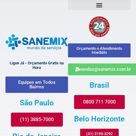
Orçamento e Atendimento
Imediato
Ligue Já - Orçamento Gratis na
Hora
vendas@sanemix.com.br
Equipes em Todos
Brasil
Bairros
São Paulo
0800 711 7000
Belo Horizonte
(11) 3885-7000
(31) 3195-3292