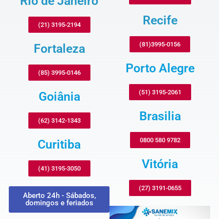
Rio de Janeiro
Recife
(21) 3195-2194
(81)3995-0156
Fortaleza
Porto Alegre
(85) 3995-0146
(51) 3195-2061
Goiânia
Brasilia
(62) 3142-1343
0800 580 9782
Curitiba
Vitória
(41) 3195-3050
(27) 3191-0655
Aberto 24h - Sábados,
domingos e feriados