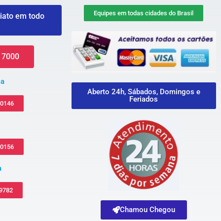
Equipes em todas cidades do Brasil
iato em todo
 7000
za
Aberto 24h, Sábados, Domingos e
Feriados
-0146
-0156
a
 9782
Chamou Chegou