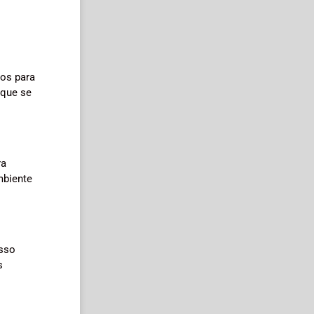
vos para
 que se
ra
mbiente
Isso
s