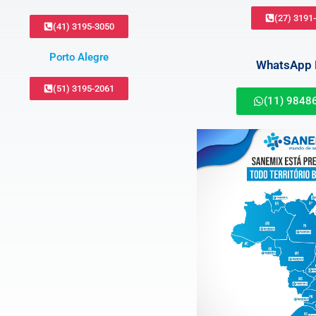
(27) 3191
(41) 3195-3050
Porto Alegre
WhatsApp B
(51) 3195-2061
(11) 9848