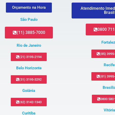
Orçamento na Hora
Atendimento Imed
Brasil
São Paulo
0800 711
(11) 3885-7000
Fortale
Rio de Janeiro
(85) 3995
(21) 3195-2194
Recife
Belo Horizonte
(81) 3995
(31) 3195-3292
Brasili
Goiânia
0800 580
(62) 3142-1343
Vitória
Curitiba