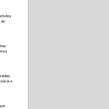
 úmidos
 de
tas.
ismos
icadas,
olá-la e
 que