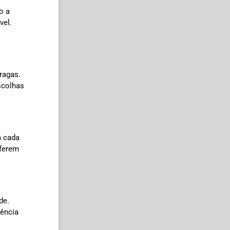
o a
vel.
ragas.
scolhas
a cada
iferem
de.
dência