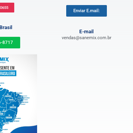
-0655
Enviar E.mail:
rasil
E-mail
vendas@sanemix.com.br
6-8717