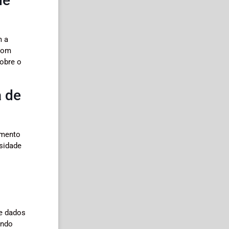
de
m a
 com
obre o
a de
imento
ssidade
de dados
indo