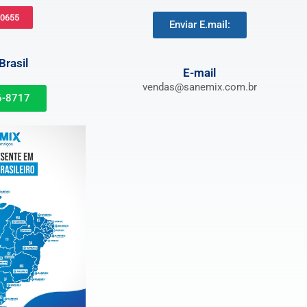
-0655
Enviar E.mail:
rasil
E-mail
vendas@sanemix.com.br
6-8717