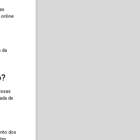
sas
 online
a da
o?
essas
mada de
ento dos
lém