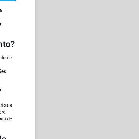
a
a
nto?
ade de
ões
?
rios e
ara
cas de