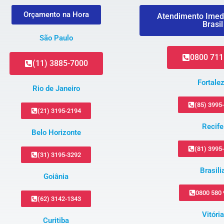
Orçamento na Hora
Atendimento Imed
Brasil
São Paulo
0800 711
(11) 3885-7000
Fortale
Rio de Janeiro
(85) 3995
(21) 3195-2194
Recife
Belo Horizonte
(81) 3995
(31) 3195-3292
Brasili
Goiânia
0800 580
(62) 3142-1343
Vitória
Curitiba