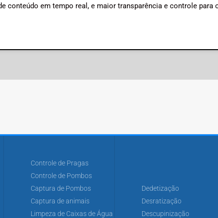
de conteúdo em tempo real, e maior transparência e controle para 
Controle de Pragas
Controle de Pombos
Captura de Pombos
Dedetização
Captura de animais
Desratização
Limpeza de Caixas de Água
Descupinização