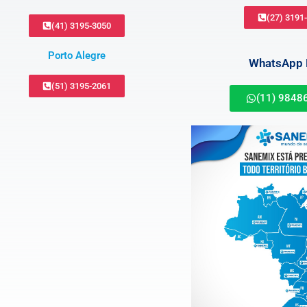
(27) 3191
(41) 3195-3050
Porto Alegre
WhatsApp B
(51) 3195-2061
(11) 9848