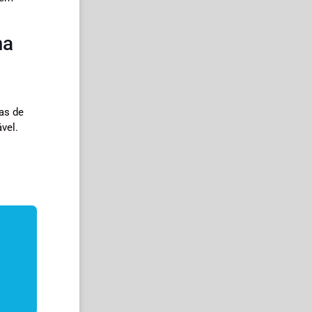
ma
as de
vel.