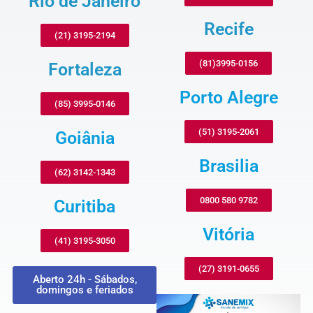
Rio de Janeiro
Recife
(21) 3195-2194
(81)3995-0156
Fortaleza
Porto Alegre
(85) 3995-0146
(51) 3195-2061
Goiânia
Brasilia
(62) 3142-1343
0800 580 9782
Curitiba
Vitória
(41) 3195-3050
(27) 3191-0655
Aberto 24h - Sábados,
domingos e feriados