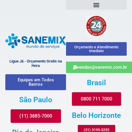
Orçamento e Atendimento
Imediato
Ligue Já - Orçamento Gratis na
Hora
vendas@sanemix.com.br
Equipes em Todos
Brasil
Bairros
São Paulo
0800 711 7000
Belo Horizonte
(11) 3885-7000
(31) 3195-3292