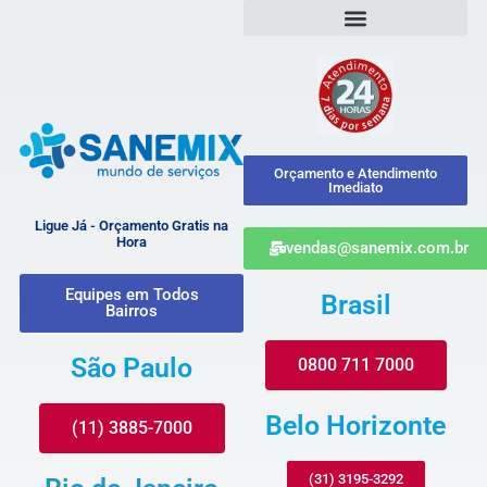
Orçamento e Atendimento
Imediato
Ligue Já - Orçamento Gratis na
Hora
vendas@sanemix.com.br
Equipes em Todos
Brasil
Bairros
São Paulo
0800 711 7000
Belo Horizonte
(11) 3885-7000
(31) 3195-3292