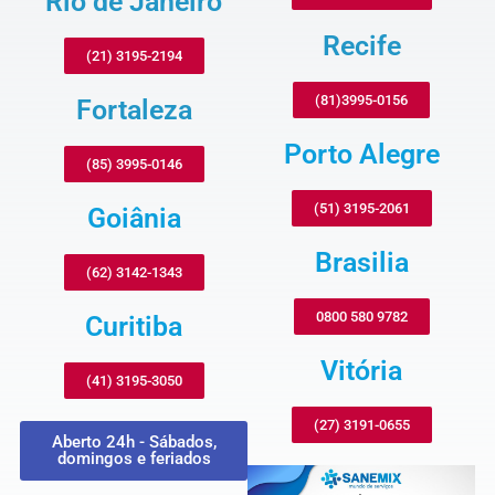
Rio de Janeiro
Recife
(21) 3195-2194
(81)3995-0156
Fortaleza
Porto Alegre
(85) 3995-0146
(51) 3195-2061
Goiânia
Brasilia
(62) 3142-1343
0800 580 9782
Curitiba
Vitória
(41) 3195-3050
(27) 3191-0655
Aberto 24h - Sábados,
domingos e feriados