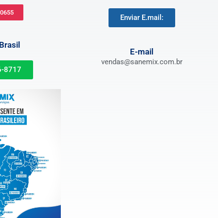
-0655
Enviar E.mail:
rasil
E-mail
vendas@sanemix.com.br
6-8717