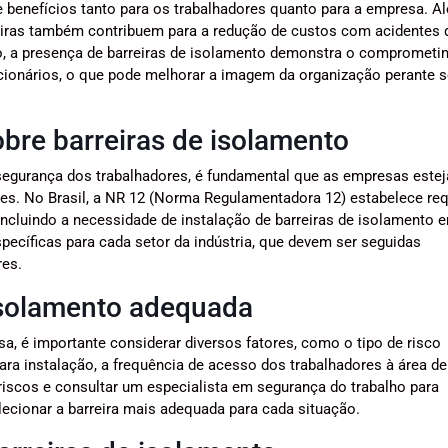
de benefícios tanto para os trabalhadores quanto para a empresa. A
rreiras também contribuem para a redução de custos com acidentes 
sso, a presença de barreiras de isolamento demonstra o compromet
cionários, o que pode melhorar a imagem da organização perante 
re barreiras de isolamento
 a segurança dos trabalhadores, é fundamental que as empresas est
s. No Brasil, a NR 12 (Norma Regulamentadora 12) estabelece req
cluindo a necessidade de instalação de barreiras de isolamento 
ecíficas para cada setor da indústria, que devem ser seguidas
res.
isolamento adequada
a, é importante considerar diversos fatores, como o tipo de risco
ara instalação, a frequência de acesso dos trabalhadores à área de 
riscos e consultar um especialista em segurança do trabalho para
lecionar a barreira mais adequada para cada situação.