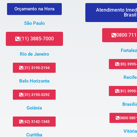
Orçamento na Hora
Atendimento Imed
Brasil
São Paulo
0800 711
(11) 3885-7000
Fortale
Rio de Janeiro
(85) 3995
(21) 3195-2194
Recife
Belo Horizonte
(81) 3995
(31) 3195-3292
Brasili
Goiânia
0800 580
(62) 3142-1343
Vitória
Curitiba