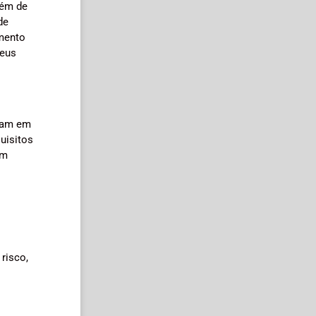
lém de
de
imento
seus
ejam em
uisitos
em
risco,