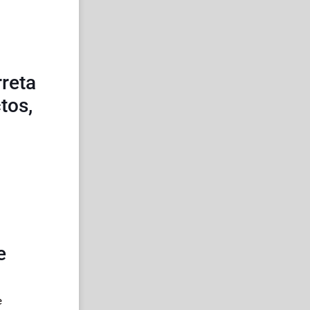
rreta
tos,
e
e