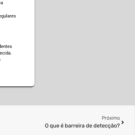
ça
egulares
dentes
ecida.
e
Próximo
O que é barreira de detecção?