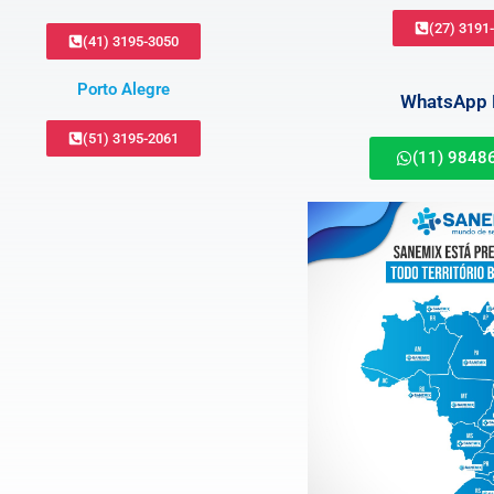
(27) 3191
(41) 3195-3050
Porto Alegre
WhatsApp B
(51) 3195-2061
(11) 9848