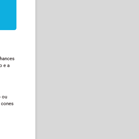
chances
o e a
o ou
s cones