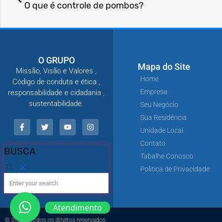
O que é controle de pombos?
O GRUPO
Mapa do Site
Missão, Visão e Valores ,
Home
Código de conduta e ética ,
Empresa
responsabilidade e cidadania ,
sustentabilidade.
Seu Negócio
Sua Residência
Unidade Local
Contato
BUSCA
Tabalhe Conosco
Politica de Privacidade
Atendimento
© 2021 - Todos os direitos reservados