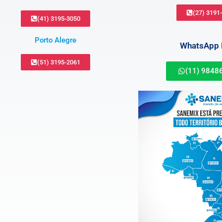
(27) 3191
(41) 3195-3050
Porto Alegre
WhatsApp B
(51) 3195-2061
(11) 9848