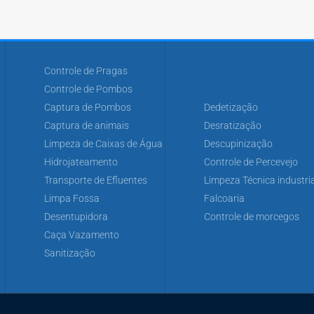
Controle de Pragas
Controle de Pombos
Captura de Pombos
Dedetização
Captura de animais
Desratização
Limpeza de Caixas de Água
Descupinização
Hidrojateamento
Controle de Percevejo
Transporte de Efluentes
Limpeza Técnica industria
Limpa Fossa
Falcoaria
Desentupidora
Controle de morcegos
Caça Vazamento
Sanitização