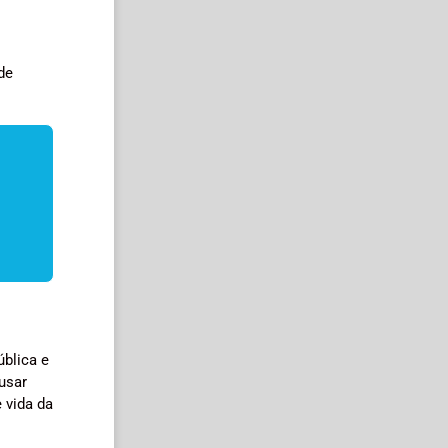
de
ública e
usar
 vida da