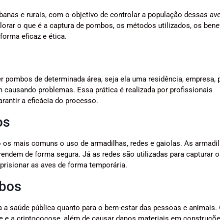
nas e rurais, com o objetivo de controlar a população dessas av
orar o que é a captura de pombos, os métodos utilizados, os bene
forma eficaz e ética.
r pombos de determinada área, seja ela uma residência, empresa, 
m causando problemas. Essa prática é realizada por profissionais
arantir a eficácia do processo.
os
 os mais comuns o uso de armadilhas, redes e gaiolas. As armadi
ndem de forma segura. Já as redes são utilizadas para capturar o
risionar as aves de forma temporária.
mbos
ra a saúde pública quanto para o bem-estar das pessoas e animais.
e a criptococose, além de causar danos materiais em construçõe