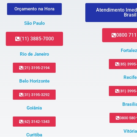
Orçamento na Hora
Atendimento Imed
Brasil
São Paulo
0800 711
(11) 3885-7000
Fortale
Rio de Janeiro
(85) 3995
(21) 3195-2194
Recife
Belo Horizonte
(81) 3995
(31) 3195-3292
Brasili
Goiânia
0800 580
(62) 3142-1343
Vitória
Curitiba