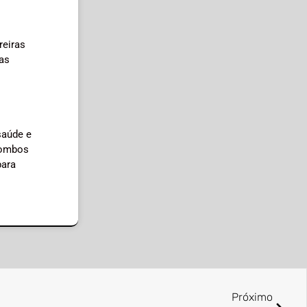
reiras
as
saúde e
 pombos
para
Próximo