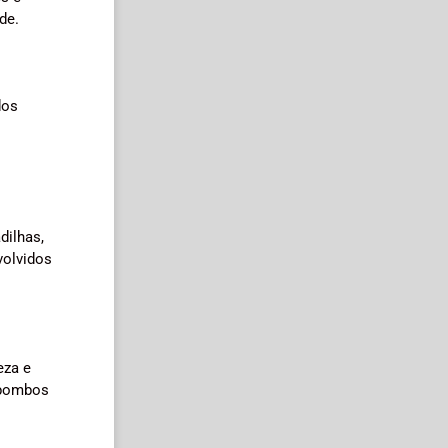
de.
dos
dilhas,
volvidos
eza e
 pombos