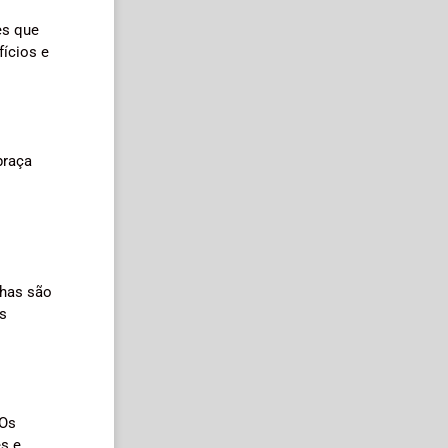
es que
fícios e
praça
lhas são
s
 Os
s e