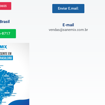
-0655
Enviar E.mail:
rasil
E-mail
vendas@sanemix.com.br
6-8717