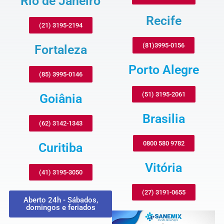
Rio de Janeiro
Recife
(21) 3195-2194
(81)3995-0156
Fortaleza
Porto Alegre
(85) 3995-0146
(51) 3195-2061
Goiânia
Brasilia
(62) 3142-1343
0800 580 9782
Curitiba
Vitória
(41) 3195-3050
(27) 3191-0655
Aberto 24h - Sábados,
domingos e feriados