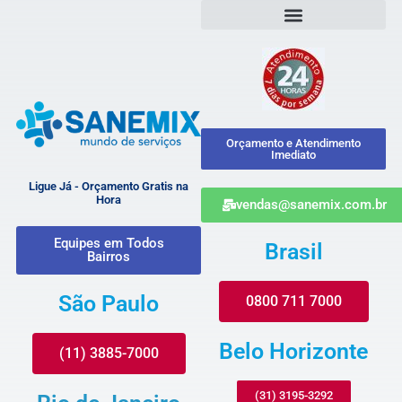
Orçamento e Atendimento
Imediato
Ligue Já - Orçamento Gratis na
Hora
vendas@sanemix.com.br
Equipes em Todos
Brasil
Bairros
São Paulo
0800 711 7000
Belo Horizonte
(11) 3885-7000
(31) 3195-3292