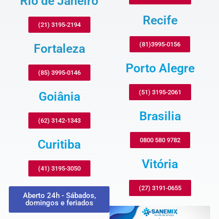
Rio de Janeiro
Recife
(21) 3195-2194
(81)3995-0156
Fortaleza
Porto Alegre
(85) 3995-0146
(51) 3195-2061
Goiânia
Brasilia
(62) 3142-1343
0800 580 9782
Curitiba
Vitória
(41) 3195-3050
(27) 3191-0655
Aberto 24h - Sábados,
domingos e feriados