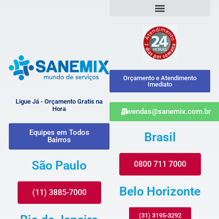
Orçamento e Atendimento
Imediato
Ligue Já - Orçamento Gratis na
Hora
vendas@sanemix.com.br
Equipes em Todos
Brasil
Bairros
São Paulo
0800 711 7000
Belo Horizonte
(11) 3885-7000
(31) 3195-3292