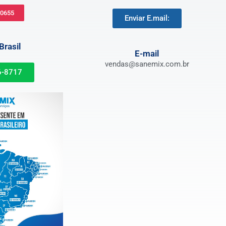
-0655
Enviar E.mail:
rasil
E-mail
vendas@sanemix.com.br
6-8717