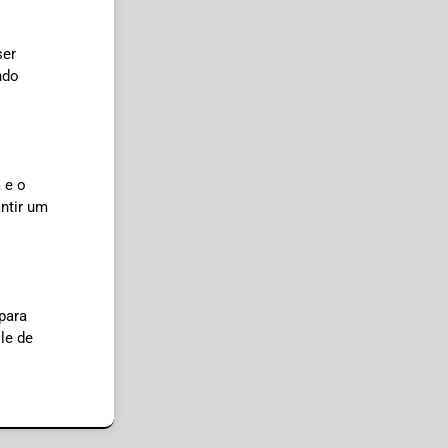
ser
ndo
 e o
ntir um
para
le de