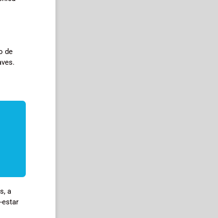
o de
aves.
s, a
-estar