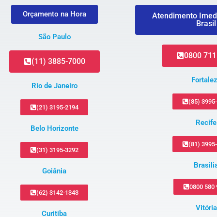
Orçamento na Hora
Atendimento Imed
Brasil
São Paulo
0800 711
(11) 3885-7000
Fortale
Rio de Janeiro
(85) 3995
(21) 3195-2194
Recife
Belo Horizonte
(81) 3995
(31) 3195-3292
Brasili
Goiânia
0800 580
(62) 3142-1343
Vitória
Curitiba