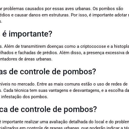
itar problemas causados por essas aves urbanas. Os pombos são
rédios e causar danos em estruturas. Por isso, é importante adotar
s.
 é importante?
s. Além de transmitirem doenças como a criptococose e a histop
hados e fachadas de prédios. Além disso, a presença excessiva d
ntadores de áreas urbanas.
cas de controle de pombos?
níveis no mercado. Entre as mais comuns estão o uso de redes de
os. Cada técnica tem suas vantagens e desvantagens, e a escolha d
e infestação dos pombos.
ca de controle de pombos?
 importante realizar uma avaliação detalhada do local e do proble
ializados em controle de pragas urbanas, que poderão indicar a té