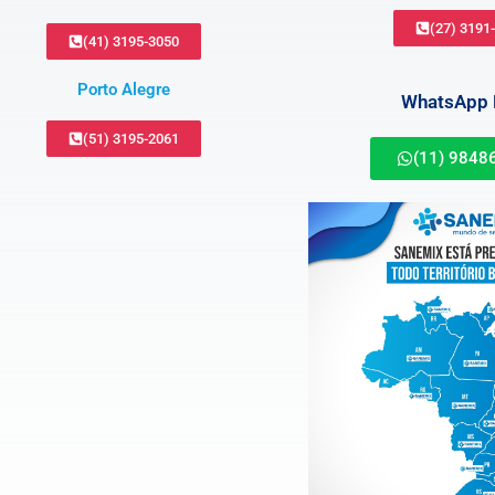
(27) 3191
(41) 3195-3050
Porto Alegre
WhatsApp B
(51) 3195-2061
(11) 9848