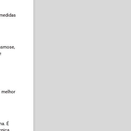
 medidas
lasmose,
e
a melhor
ma. É
cnica