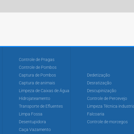
Controle de Pragas
Controle de Pombos
Captura de Pombos
Dedetização
Captura de animais
Desratização
Limpeza de Caixas de Água
Descupinização
Hidrojateamento
Controle de Percevejo
Transporte de Efluentes
Limpeza Técnica industria
Limpa Fossa
Falcoaria
Desentupidora
Controle de morcegos
Caça Vazamento