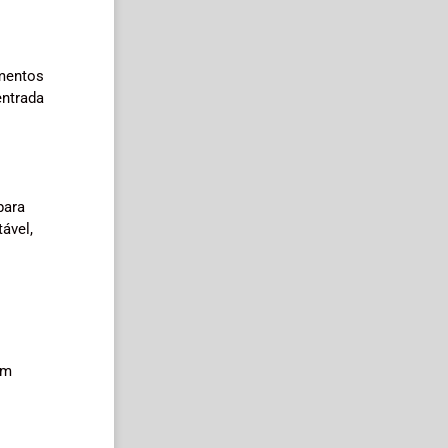
imentos
entrada
para
ável,
em