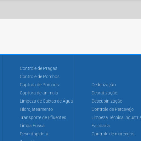
Controle de Pragas
Controle de Pombos
Captura de Pombos
Dedetização
Captura de animais
Desratização
Limpeza de Caixas de Água
Descupinização
Hidrojateamento
Controle de Percevejo
Transporte de Efluentes
Limpeza Técnica industria
Limpa Fossa
Falcoaria
Desentupidora
Controle de morcegos