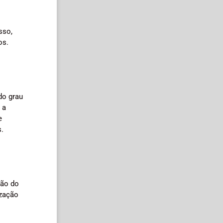
sso,
os.
do grau
 a
e
s.
ção do
ização