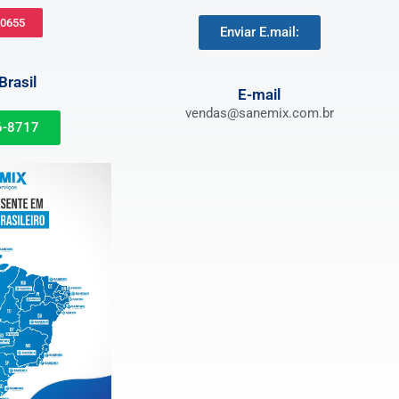
-0655
Enviar E.mail:
rasil
E-mail
vendas@sanemix.com.br
6-8717