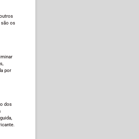
 outros
 são os
iminar
s,
da por
ão dos
a
guida,
icante.