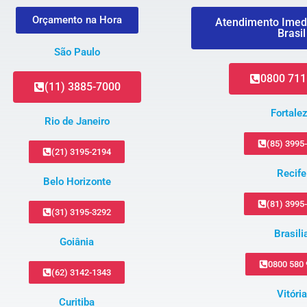
Orçamento na Hora
Atendimento Imed
Brasil
São Paulo
0800 711
(11) 3885-7000
Fortale
Rio de Janeiro
(85) 3995
(21) 3195-2194
Recife
Belo Horizonte
(81) 3995
(31) 3195-3292
Brasili
Goiânia
0800 580
(62) 3142-1343
Vitória
Curitiba