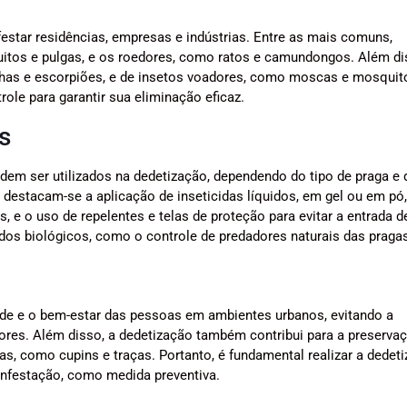
estar residências, empresas e indústrias. Entre as mais comuns,
itos e pulgas, e os roedores, como ratos e camundongos. Além di
as e escorpiões, e de insetos voadores, como moscas e mosquit
ole para garantir sua eliminação eficaz.
s
em ser utilizados na dedetização, dependendo do tipo de praga e 
 destacam-se a aplicação de inseticidas líquidos, em gel ou em pó,
s, e o uso de repelentes e telas de proteção para evitar a entrada d
dos biológicos, como o controle de predadores naturais das praga
úde e o bem-estar das pessoas em ambientes urbanos, evitando a
dores. Além disso, a dedetização também contribui para a preserva
s, como cupins e traças. Portanto, é fundamental realizar a dedet
infestação, como medida preventiva.