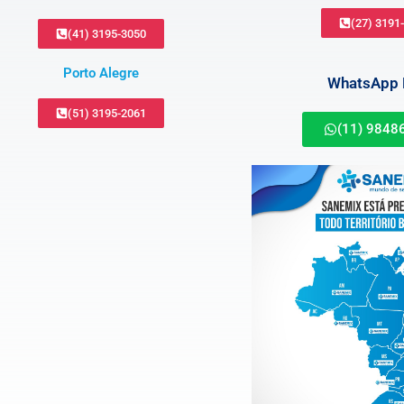
(27) 3191
(41) 3195-3050
Porto Alegre
WhatsApp B
(51) 3195-2061
(11) 9848