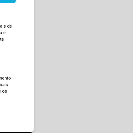
ais de
a e
te
imento
idas
e os