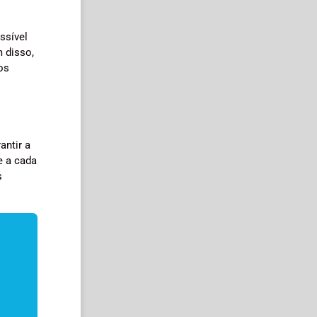
ssível
m disso,
os
antir a
e a cada
s