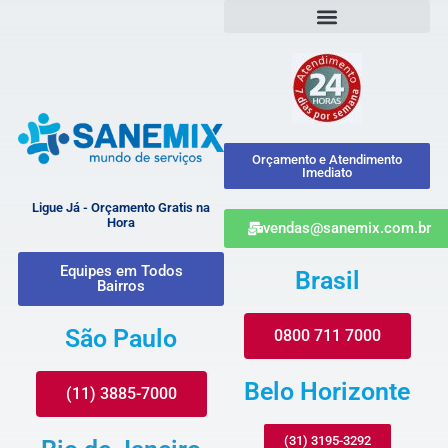
Orçamento e Atendimento
Imediato
Ligue Já - Orçamento Gratis na
Hora
vendas@sanemix.com.br
Equipes em Todos
Brasil
Bairros
São Paulo
0800 711 7000
Belo Horizonte
(11) 3885-7000
(31) 3195-3292