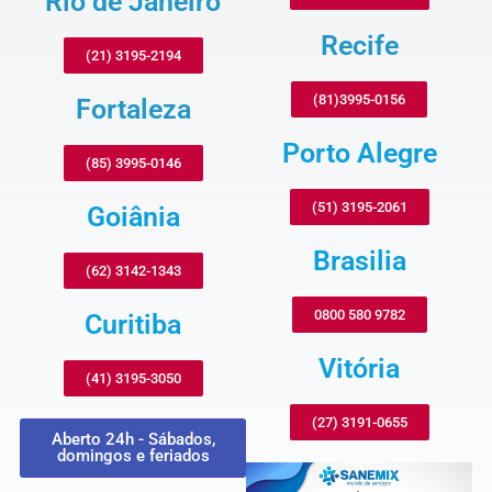
Rio de Janeiro
Recife
(21) 3195-2194
(81)3995-0156
Fortaleza
Porto Alegre
(85) 3995-0146
(51) 3195-2061
Goiânia
Brasilia
(62) 3142-1343
0800 580 9782
Curitiba
Vitória
(41) 3195-3050
(27) 3191-0655
Aberto 24h - Sábados,
domingos e feriados