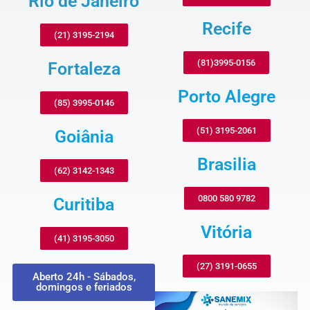
Rio de Janeiro
Recife
(21) 3195-2194
(81)3995-0156
Fortaleza
Porto Alegre
(85) 3995-0146
(51) 3195-2061
Goiânia
Brasilia
(62) 3142-1343
0800 580 9782
Curitiba
Vitória
(41) 3195-3050
(27) 3191-0655
Aberto 24h - Sábados,
domingos e feriados