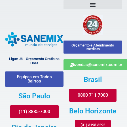
Orçamento e Atendimento
Imediato
Ligue Já - Orçamento Gratis na
Hora
vendas@sanemix.com.br
Equipes em Todos
Brasil
Bairros
São Paulo
0800 711 7000
Belo Horizonte
(11) 3885-7000
(31) 3195-3292