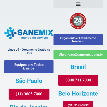
Orçamento e Atendimento
Imediato
Ligue Já - Orçamento Gratis na
Hora
vendas@sanemix.com.br
Equipes em Todos
Brasil
Bairros
São Paulo
0800 711 7000
Belo Horizonte
(11) 3885-7000
(31) 3195-3292