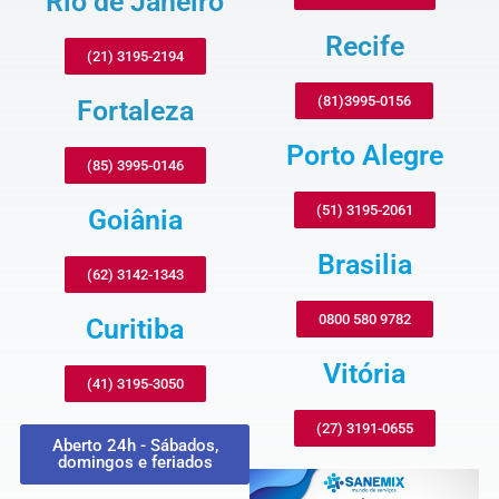
Rio de Janeiro
Recife
(21) 3195-2194
(81)3995-0156
Fortaleza
Porto Alegre
(85) 3995-0146
(51) 3195-2061
Goiânia
Brasilia
(62) 3142-1343
0800 580 9782
Curitiba
Vitória
(41) 3195-3050
(27) 3191-0655
Aberto 24h - Sábados,
domingos e feriados