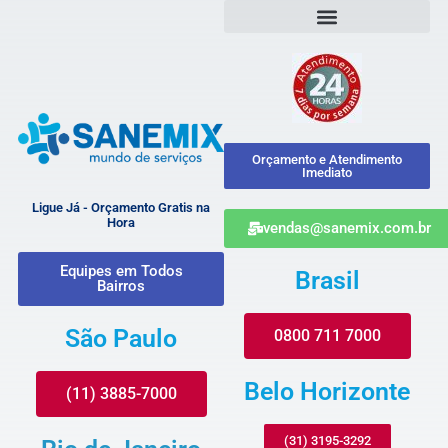
Orçamento e Atendimento
Imediato
Ligue Já - Orçamento Gratis na
Hora
vendas@sanemix.com.br
Equipes em Todos
Brasil
Bairros
São Paulo
0800 711 7000
Belo Horizonte
(11) 3885-7000
(31) 3195-3292