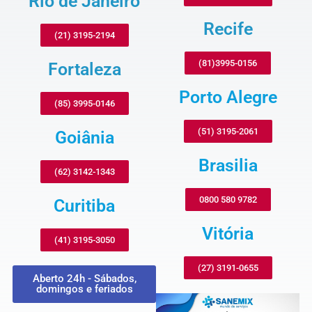
Rio de Janeiro
Recife
(21) 3195-2194
(81)3995-0156
Fortaleza
Porto Alegre
(85) 3995-0146
(51) 3195-2061
Goiânia
Brasilia
(62) 3142-1343
0800 580 9782
Curitiba
Vitória
(41) 3195-3050
(27) 3191-0655
Aberto 24h - Sábados,
domingos e feriados