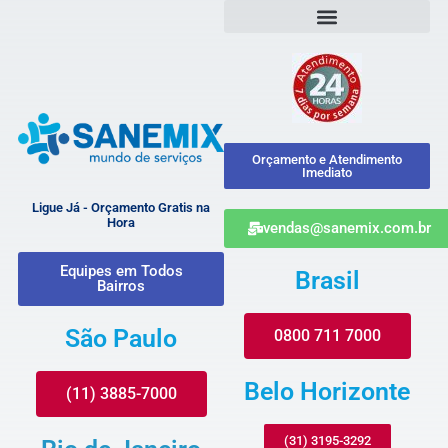
Orçamento e Atendimento
Imediato
Ligue Já - Orçamento Gratis na
Hora
vendas@sanemix.com.br
Equipes em Todos
Brasil
Bairros
São Paulo
0800 711 7000
Belo Horizonte
(11) 3885-7000
(31) 3195-3292