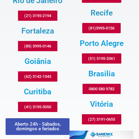
Rio de Janeiro
Recife
(21) 3195-2194
(81)3995-0156
Fortaleza
Porto Alegre
(85) 3995-0146
(51) 3195-2061
Goiânia
Brasilia
(62) 3142-1343
0800 580 9782
Curitiba
Vitória
(41) 3195-3050
(27) 3191-0655
Aberto 24h - Sábados,
domingos e feriados