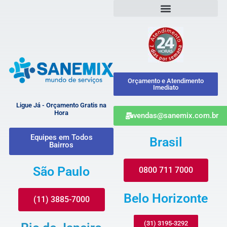
Orçamento e Atendimento
Imediato
Ligue Já - Orçamento Gratis na
Hora
vendas@sanemix.com.br
Equipes em Todos
Brasil
Bairros
São Paulo
0800 711 7000
Belo Horizonte
(11) 3885-7000
(31) 3195-3292