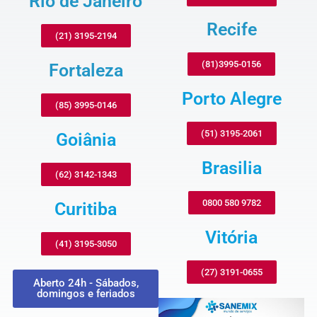
Rio de Janeiro
Recife
(21) 3195-2194
(81)3995-0156
Fortaleza
Porto Alegre
(85) 3995-0146
(51) 3195-2061
Goiânia
Brasilia
(62) 3142-1343
0800 580 9782
Curitiba
Vitória
(41) 3195-3050
(27) 3191-0655
Aberto 24h - Sábados,
domingos e feriados