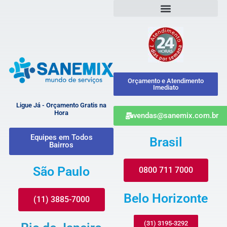
Orçamento e Atendimento
Imediato
Ligue Já - Orçamento Gratis na
Hora
vendas@sanemix.com.br
Equipes em Todos
Brasil
Bairros
São Paulo
0800 711 7000
Belo Horizonte
(11) 3885-7000
(31) 3195-3292