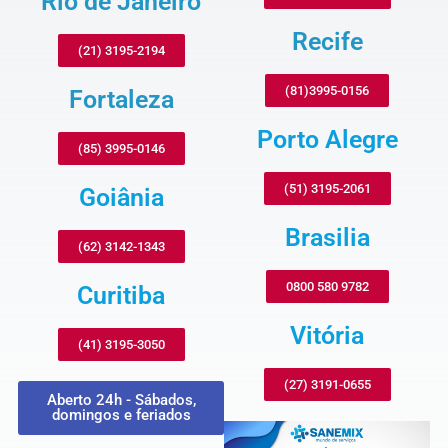
Rio de Janeiro
Recife
(21) 3195-2194
(81)3995-0156
Fortaleza
Porto Alegre
(85) 3995-0146
(51) 3195-2061
Goiânia
Brasilia
(62) 3142-1343
0800 580 9782
Curitiba
Vitória
(41) 3195-3050
(27) 3191-0655
Aberto 24h - Sábados,
domingos e feriados