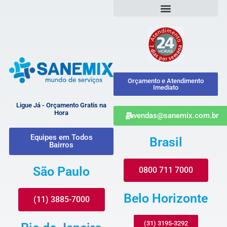
Orçamento e Atendimento
Imediato
Ligue Já - Orçamento Gratis na
Hora
vendas@sanemix.com.br
Equipes em Todos
Brasil
Bairros
São Paulo
0800 711 7000
Belo Horizonte
(11) 3885-7000
(31) 3195-3292