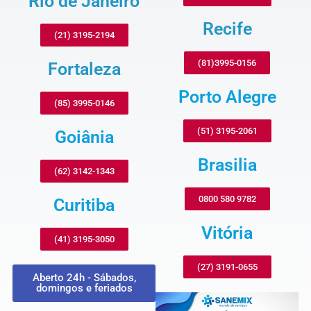
Rio de Janeiro
Recife
(21) 3195-2194
(81)3995-0156
Fortaleza
Porto Alegre
(85) 3995-0146
(51) 3195-2061
Goiânia
Brasilia
(62) 3142-1343
0800 580 9782
Curitiba
Vitória
(41) 3195-3050
(27) 3191-0655
Aberto 24h - Sábados,
domingos e feriados