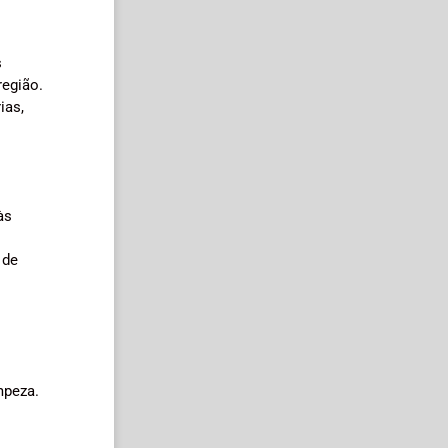
s
região.
ias,
às
 de
mpeza.