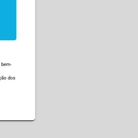
o bem-
ação dos