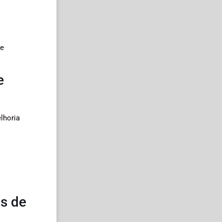
de
e
lhoria
os de