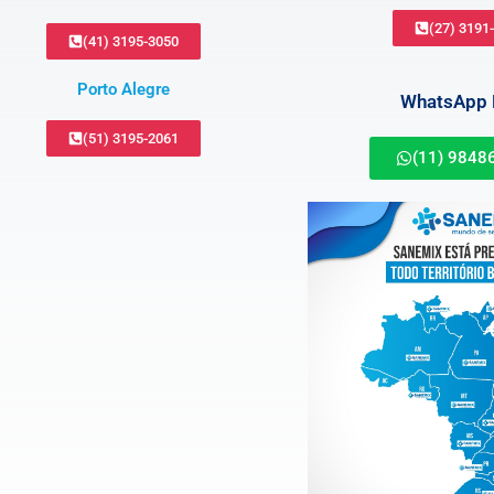
(27) 3191
(41) 3195-3050
Porto Alegre
WhatsApp B
(51) 3195-2061
(11) 9848