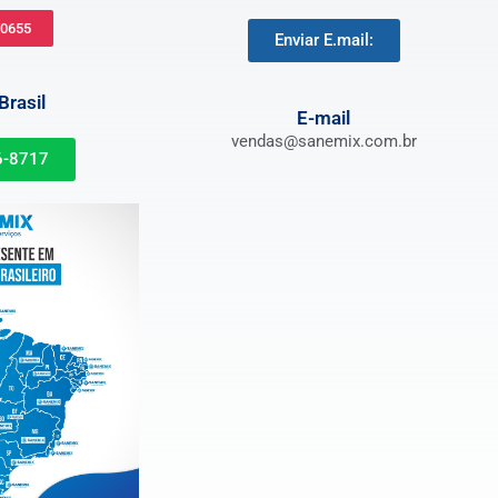
-0655
Enviar E.mail:
rasil
E-mail
vendas@sanemix.com.br
6-8717