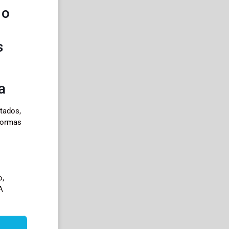
 o
s
a
itados,
normas
o,
A