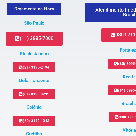
Orçamento na Hora
Atendimento Imed
Brasil
São Paulo
0800 711
(11) 3885-7000
Fortale
Rio de Janeiro
(85) 3995
(21) 3195-2194
Recife
Belo Horizonte
(81) 3995
(31) 3195-3292
Brasili
Goiânia
0800 580
(62) 3142-1343
Vitória
Curitiba