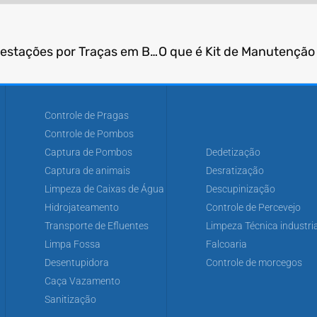
O que é Kit de Inspeção para Identificação de Infestações por Traças em Bibliotecas?
Controle de Pragas
Controle de Pombos
Captura de Pombos
Dedetização
Captura de animais
Desratização
Limpeza de Caixas de Água
Descupinização
Hidrojateamento
Controle de Percevejo
Transporte de Efluentes
Limpeza Técnica industria
Limpa Fossa
Falcoaria
Desentupidora
Controle de morcegos
Caça Vazamento
Sanitização